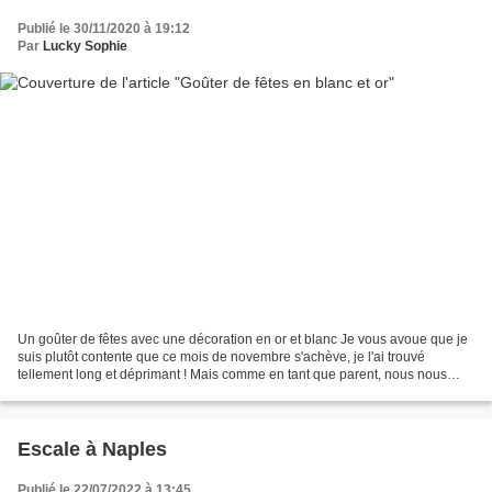
Publié le 30/11/2020 à 19:12
Par
Lucky Sophie
Un goûter de fêtes avec une décoration en or et blanc Je vous avoue que je
suis plutôt contente que ce mois de novembre s'achève, je l'ai trouvé
tellement long et déprimant ! Mais comme en tant que parent, nous nous
devons tout de même d'offrir un cadre...
Escale à Naples
Publié le 22/07/2022 à 13:45