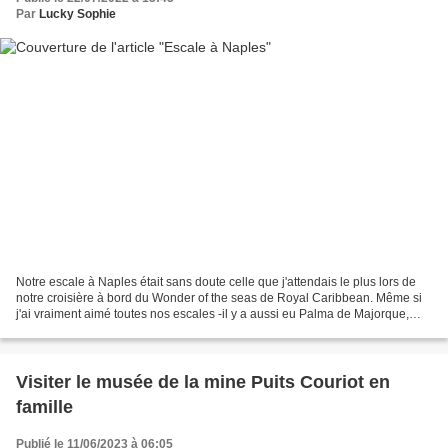
Par
Lucky Sophie
Notre escale à Naples était sans doute celle que j'attendais le plus lors de
notre croisière à bord du Wonder of the seas de Royal Caribbean. Même si
j'ai vraiment aimé toutes nos escales -il y a aussi eu Palma de Majorque,
Marseille, La Spezia et Rome-...
Visiter le musée de la mine Puits Couriot en
famille
Publié le 11/06/2023 à 06:05