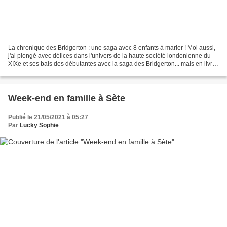
La chronique des Bridgerton : une saga avec 8 enfants à marier ! Moi aussi,
j'ai plongé avec délices dans l'univers de la haute société londonienne du
XIXe et ses bals des débutantes avec la saga des Bridgerton... mais en livre !
Car avant d'être la série...
Week-end en famille à Sète
Publié le 21/05/2021 à 05:27
Par
Lucky Sophie