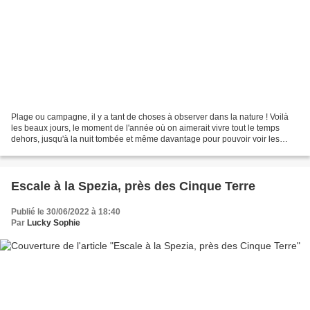
Plage ou campagne, il y a tant de choses à observer dans la nature ! Voilà
les beaux jours, le moment de l'année où on aimerait vivre tout le temps
dehors, jusqu'à la nuit tombée et même davantage pour pouvoir voir les
lucioles. Car c'est tellement beau...
Escale à la Spezia, près des Cinque Terre
Publié le 30/06/2022 à 18:40
Par
Lucky Sophie