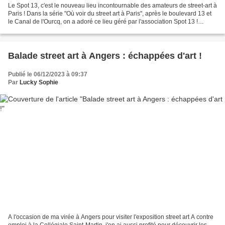
Le Spot 13, c'est le nouveau lieu incontournable des amateurs de street-art à
Paris ! Dans la série "Où voir du street art à Paris", après le boulevard 13 et
le Canal de l'Ourcq, on a adoré ce lieu géré par l'association Spot 13 !
Oeuvre de Falco Spot...
Balade street art à Angers : échappées d'art !
Publié le 06/12/2023 à 09:37
Par
Lucky Sophie
A l'occasion de ma virée à Angers pour visiter l'exposition street art A contre
emploi à la Collégiale Saint-Martin, j'en ai aussi profité pour découvrir les