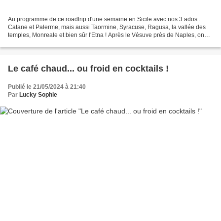
Au programme de ce roadtrip d'une semaine en Sicile avec nos 3 ados :
Catane et Palerme, mais aussi Taormine, Syracuse, Ragusa, la vallée des
temples, Monreale et bien sûr l'Etna ! Après le Vésuve près de Naples, on
attendait tous fébrilement cette découverte...
Le café chaud... ou froid en cocktails !
Publié le 21/05/2024 à 21:40
Par
Lucky Sophie