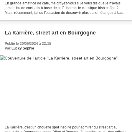
En grande amatrice de café, me croyez-vous si je vous dis que je n'avais
jamais bu de cocktails à base de café, hormis le classique Irish coffee ?
Mais, récemment, j'ai eu l'occasion de découvrir plusieurs mélanges à base
de café et j'ai trouvé cela plutôt...
La Karrière, street art en Bourgogne
Publié le 20/05/2024 à 22:15
Par
Lucky Sophie
La Karrière, c'est un chouette spot insolite pour admirer du street art au
coeur de la Bourgogne, entre Dijon et Beaune. Au rendez-vous : des artistes