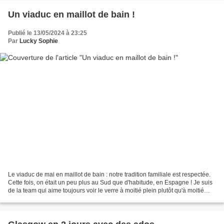
Un viaduc en maillot de bain !
Publié le 13/05/2024 à 23:25
Par
Lucky Sophie
Le viaduc de mai en maillot de bain : notre tradition familiale est respectée.
Cette fois, on était un peu plus au Sud que d'habitude, en Espagne ! Je suis
de la team qui aime toujours voir le verre à moitié plein plutôt qu'à moitié
vide. Alors même s'il...