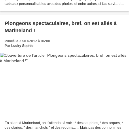
cadeaux personnalisables avec des photos, et entre autres, si t'as suivi... des
coques d'Iphone ! Si...
Plongeons spectaculaires, bref, on est allés à
Marineland !
Publié le 27/03/2012 à 06:00
Par
Lucky Sophie
En allant à Marineland, on s'attendait à voir : * des dauphins, * des orques, *
des otaries, * des manchots * et des requins... ... Mais pas des bonhommes