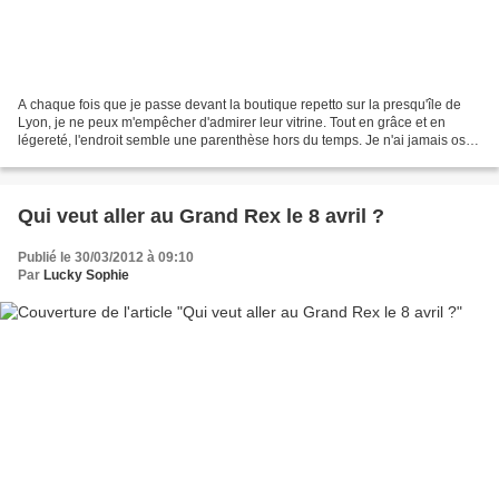
A chaque fois que je passe devant la boutique repetto sur la presqu'île de
Lyon, je ne peux m'empêcher d'admirer leur vitrine. Tout en grâce et en
légereté, l'endroit semble une parenthèse hors du temps. Je n'ai jamais osé
pousser la porte... ... freinée...
Qui veut aller au Grand Rex le 8 avril ?
Publié le 30/03/2012 à 09:10
Par
Lucky Sophie