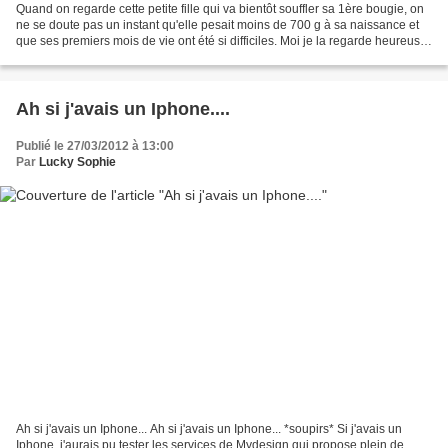
Quand on regarde cette petite fille qui va bientôt souffler sa 1ère bougie, on
ne se doute pas un instant qu'elle pesait moins de 700 g à sa naissance et
que ses premiers mois de vie ont été si difficiles. Moi je la regarde heureuse
et fascinée, cette...
Ah si j'avais un Iphone....
Publié le 27/03/2012 à 13:00
Par
Lucky Sophie
Ah si j'avais un Iphone... Ah si j'avais un Iphone... *soupirs* Si j'avais un
Iphone, j'aurais pu tester les services de Mydesign qui propose plein de