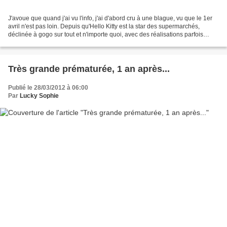
J'avoue que quand j'ai vu l'info, j'ai d'abord cru à une blague, vu que le 1er
avril n'est pas loin. Depuis qu'Hello Kitty est la star des supermarchés,
déclinée à gogo sur tout et n'importe quoi, avec des réalisations parfois
moyennent réussies, je trouve...
Très grande prématurée, 1 an après...
Publié le 28/03/2012 à 06:00
Par
Lucky Sophie