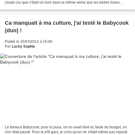
j'avais cru que c'était un livre dans la même veine que les belles lisses
poires du Prince de Motordu....
Ca manquait à ma culture, j'ai testé le Babycook
(duo) !
Publié le 25/03/2012 à 15:00
Par
Lucky Sophie
Le fameux Babycook, pour la puce, on en avait rêvé et, faute de budget, on
s'en était passé. Pour le p'tit gars, je crois qu'on ne s'était même pas reposé