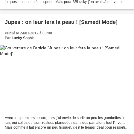
la question tant on était speed. Mais pour BBLucky, j'en avais à nouveau
rêvé... et puis je m'étais...
Jupes : on leur fera la peau ! [Samedi Mode]
Publié le 24/03/2012 à 08:00
Par
Lucky Sophie
Avec ces premiers beaux jours, j'ai envie de sortir un peu les gambettes à
l'air, oui celles qui sont restées planquées dans des pantalons tout l'hiver...
Mais comme il fait encore un peu frisquet, c'est le temps idéal pour ressortir
ma petite jupe en...