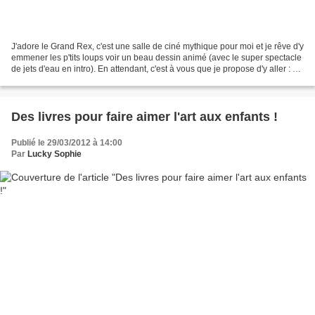
J'adore le Grand Rex, c'est une salle de ciné mythique pour moi et je rêve d'y
emmener les p'tits loups voir un beau dessin animé (avec le super spectacle
de jets d'eau en intro). En attendant, c'est à vous que je propose d'y aller : *
le dimanche 8 avril...
Des livres pour faire aimer l'art aux enfants !
Publié le 29/03/2012 à 14:00
Par
Lucky Sophie