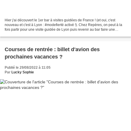
Hier j'ai découvert le 1er bar à visites guidées de France ! (et oui, c'est
nouveau et c'est à Lyon : #modefierté activé !). Chez Repères, on peut à la
fois partir pour une visite guidée de Lyon puis revenir au bar faire une
dégustation commentée de produits...
Courses de rentrée : billet d'avion des
prochaines vacances ?
Publié le 29/08/2022 à 11:05
Par
Lucky Sophie