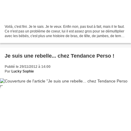
Voilà, c'est fini. Je le sais. Je le veux. Enfin non, pas tout à fait, mais il le faut.
Ce n'est pas un problème de coeur, lui il est assez gros pour se démultiplier
avec les bébés, c'est plus une histoire de bras, de tête, de jambes, de temps,
de sous....
Je suis une rebelle... chez Tendance Perso !
Publié le 29/11/2012 à 14:00
Par
Lucky Sophie