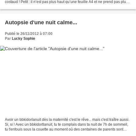
costaud ! Petit : il n’est pas plus haut qu’une feuille A4 et ne prend pas plus
de place que deux...
Autopsie d'une nuit calme...
Publié le 26/11/2012 à 07:00
Par
Lucky Sophie
Avoir un bbkidorlanuit dès la maternité c'est le rêve... mais c'est traître aussi.
Si, si ! Avec un bbkidortlanuit, tu te complais dans ta nuit de 7h de sommeil,
tu t'enfouis sous la couette au moment où des centaines de parents sont
obligés de se s'arracher...