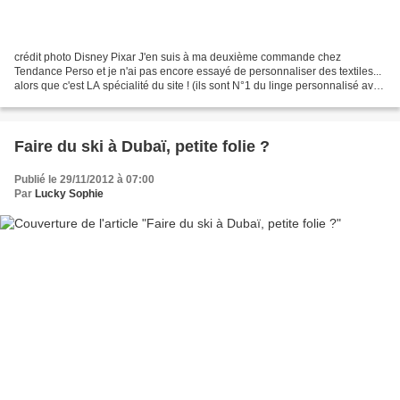
crédit photo Disney Pixar J'en suis à ma deuxième commande chez
Tendance Perso et je n'ai pas encore essayé de personnaliser des textiles...
alors que c'est LA spécialité du site ! (ils sont N°1 du linge personnalisé avec
photos). Ca doit être mon petit...
Faire du ski à Dubaï, petite folie ?
Publié le 29/11/2012 à 07:00
Par
Lucky Sophie