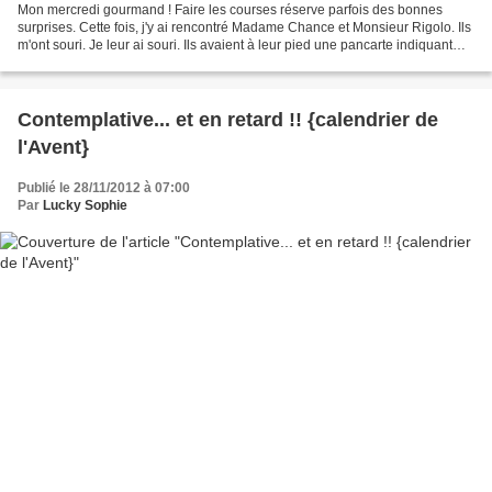
Mon mercredi gourmand ! Faire les courses réserve parfois des bonnes
surprises. Cette fois, j'y ai rencontré Madame Chance et Monsieur Rigolo. Ils
m'ont souri. Je leur ai souri. Ils avaient à leur pied une pancarte indiquant
4,85 € la boîte de 750 g....
Contemplative... et en retard !! {calendrier de
l'Avent}
Publié le 28/11/2012 à 07:00
Par
Lucky Sophie