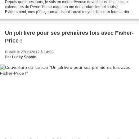
Depuis quelques jours, je suis en mode rêveuse devant tous ces tutos de
calendriers de l'Avent home-made en me demandant lequel choisir...
Evidemment, mes p'tits gourmands ont trouvé moyen d'assurer leurs arrières
: "Et si on les faisait tous maman ?"...
Un joli livre pour ses premières fois avec Fisher-
Price !
Publié le 27/11/2012 à 14:00
Par
Lucky Sophie