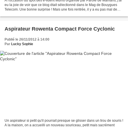
A l'occasion du spot des e-fluent Mums organisé par Parole de Mamans, j'ai
eu la joie de voir que ce blog était sélectionné dans le Mag de Bouygues
Telecom. Une bonne surprise ! Mais une fois rentrée, il y a eu pas mal de
choses terre à terre (comme 3...
Aspirateur Rowenta Compact Force Cyclonic
Publié le 26/11/2012 à 14:00
Par
Lucky Sophie
Un aspirateur si petit qu'il pourrait presque se glisser dans un trou de souris !
A la maison, on a accueilli un nouveau souriceau, petit mais sacrément