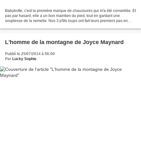
Babybotte, c'est la première marque de chaussures qui m'a été conseillée. Et
pas par hasard, elle a un bon maintien du pied, tout en gardant une
souplesse de la semelle. Nos 3 p'tits loups ont fait leurs premiers pas en
Babybotte et donc j'ai un attachement...
L'homme de la montagne de Joyce Maynard
Publié le 25/07/2014 à 06:00
Par
Lucky Sophie