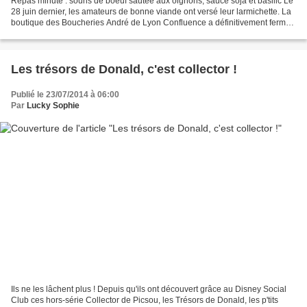
Repas minute : souris de boeuf sautée aux oignons, sauce soja et basilic Le
28 juin dernier, les amateurs de bonne viande ont versé leur larmichette. La
boutique des Boucheries André de Lyon Confluence a définitivement fermé.
C'était l'adresse incontournable...
Les trésors de Donald, c'est collector !
Publié le 23/07/2014 à 06:00
Par
Lucky Sophie
Ils ne les lâchent plus ! Depuis qu'ils ont découvert grâce au Disney Social
Club ces hors-série Collector de Picsou, les Trésors de Donald, les p'tits