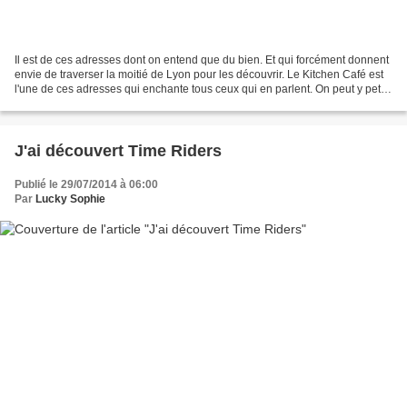
Il est de ces adresses dont on entend que du bien. Et qui forcément donnent
envie de traverser la moitié de Lyon pour les découvrir. Le Kitchen Café est
l'une de ces adresses qui enchante tous ceux qui en parlent. On peut y petit-
déjeuner, déjeuner mais...
J'ai découvert Time Riders
Publié le 29/07/2014 à 06:00
Par
Lucky Sophie