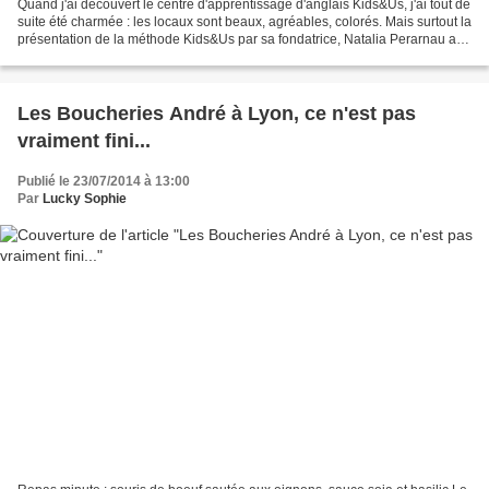
Quand j'ai découvert le centre d'apprentissage d'anglais Kids&Us, j'ai tout de
suite été charmée : les locaux sont beaux, agréables, colorés. Mais surtout la
présentation de la méthode Kids&Us par sa fondatrice, Natalia Perarnau a
vraiment fait écho en...
Les Boucheries André à Lyon, ce n'est pas
vraiment fini...
Publié le 23/07/2014 à 13:00
Par
Lucky Sophie