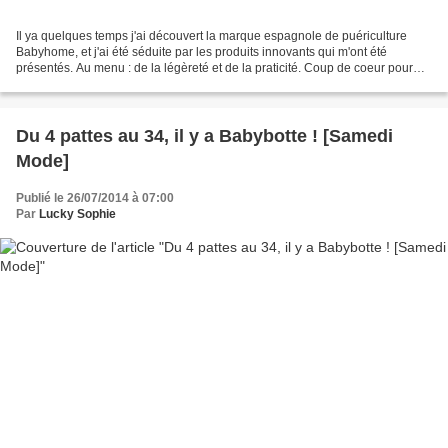
Il ya quelques temps j'ai découvert la marque espagnole de puériculture
Babyhome, et j'ai été séduite par les produits innovants qui m'ont été
présentés. Au menu : de la légèreté et de la praticité. Coup de coeur pour
cette chaise haute Eat qui pèse à...
Du 4 pattes au 34, il y a Babybotte ! [Samedi
Mode]
Publié le 26/07/2014 à 07:00
Par
Lucky Sophie