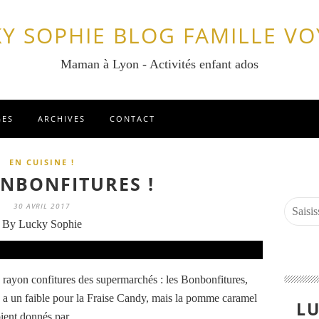
Y SOPHIE BLOG FAMILLE V
Maman à Lyon - Activités enfant ados
GES
ARCHIVES
CONTACT
EN CUISINE !
ONBONFITURES !
30 AVRIL 2017
By Lucky Sophie
u rayon confitures des supermarchés : les Bonbonfitures,
 a un faible pour la Fraise Candy, mais la pomme caramel
LU
oient donnés par...