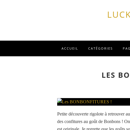
LUCK
ACCUEIL
CATÉGORIES
PA
LES B
Petite découverte rigolote à retrouver a
des confitures au goût de Bonbons ! On
est originale. Je regrette que les goûts s