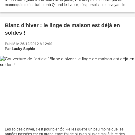
mannequin moins turbulent) Quand le livreur, très perspicace en voyant le
dessin de la chaise haute sur le...
Blanc d'hiver : le linge de maison est déjà en
soldes !
Publié le 26/12/2012 à 12:00
Par
Lucky Sophie
Les soldes d'hiver, c'est pour bientôt ! -je les guette un peu moins que les
années passées car en grandissant j'ai de plus en plus de mal à faire des