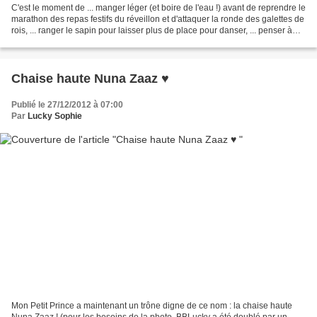
C'est le moment de ... manger léger (et boire de l'eau !) avant de reprendre le
marathon des repas festifs du réveillon et d'attaquer la ronde des galettes de
rois, ... ranger le sapin pour laisser plus de place pour danser, ... penser à
replanter le...
Chaise haute Nuna Zaaz ♥
Publié le 27/12/2012 à 07:00
Par
Lucky Sophie
Mon Petit Prince a maintenant un trône digne de ce nom : la chaise haute
Nuna Zaaz ! (pour les besoins de la photo, BBLucky a été doublé par un