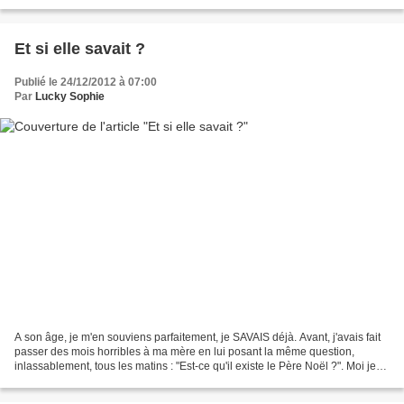
Noël au pied du sapin ! Je vous souhaite...
Et si elle savait ?
Publié le 24/12/2012 à 07:00
Par
Lucky Sophie
A son âge, je m'en souviens parfaitement, je SAVAIS déjà. Avant, j'avais fait
passer des mois horribles à ma mère en lui posant la même question,
inlassablement, tous les matins : "Est-ce qu'il existe le Père Noël ?". Moi je
voulais encore y croire mais...