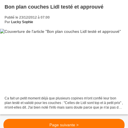
Bon plan couches Lidl testé et approuvé
Publié le 23/12/2012 à 07:00
Par
Lucky Sophie
Ca fait un petit moment déjà que plusieurs copines m'ont confié leur bon
plan testé et validé pour les couches : "Celles de Lidl sont top et à petit prix" ,
m'ont-elles dit. J'ai bien noté l'info mais sans doute parce que je n'ai pas de
Lidl en bas de...
Page suivante >