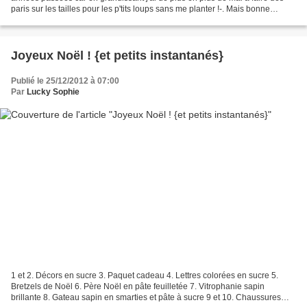
paris sur les tailles pour les p'tits loups sans me planter !-. Mais bonne
nouvelle, le linge de maison...
Joyeux Noël ! {et petits instantanés}
Publié le 25/12/2012 à 07:00
Par
Lucky Sophie
1 et 2. Décors en sucre 3. Paquet cadeau 4. Lettres colorées en sucre 5.
Bretzels de Noël 6. Père Noël en pâte feuilletée 7. Vitrophanie sapin
brillante 8. Gateau sapin en smarties et pâte à sucre 9 et 10. Chaussures