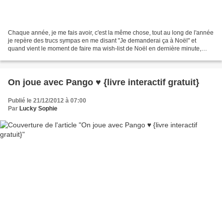
Chaque année, je me fais avoir, c'est la même chose, tout au long de l'année
je repère des trucs sympas en me disant "Je demanderai ça à Noël" et
quand vient le moment de faire ma wish-list de Noël en dernière minute,
c'est le trou noir. Du coup, comme...
On joue avec Pango ♥ {livre interactif gratuit}
Publié le 21/12/2012 à 07:00
Par
Lucky Sophie