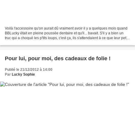
Voilà l'accessoire qu'on aurait dû vraiment avoir il y a quelques mois quand
BBLucky était en pleine poussée dentaire et qu'il... bavait. S'il y a bien un
truc qui a choqué les p'tits loups, c'est ça, ils s'attendaient à ce que leur petit
frère crie,...
Pour lui, pour moi, des cadeaux de folie !
Publié le 21/12/2012 à 14:00
Par
Lucky Sophie