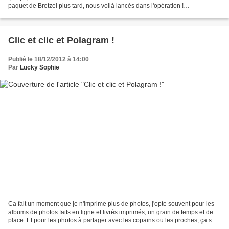
paquet de Bretzel plus tard, nous voilà lancés dans l'opération !
Contrairement aux smarties que je mets...
Clic et clic et Polagram !
Publié le 18/12/2012 à 14:00
Par
Lucky Sophie
Ca fait un moment que je n'imprime plus de photos, j'opte souvent pour les
albums de photos faits en ligne et livrés imprimés, un grain de temps et de
place. Et pour les photos à partager avec les copains ou les proches, ça se
fait par voie numérique....