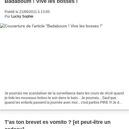
Badaboum ! Vive les bosses !
Publié le 21/06/2011 à 13:00
Par
Lucky Sophie
Je pourrais me scandaliser de la surveillance dans les cours de récré quand
je liste les nouveaux bobos le soir dans le bain... Je pourrais... Sauf que
quand les enfants passent la journée avec moi... c'est parfois PIRE !!! Je dois
avouer que j'ai parfois...
T'as ton brevet es vomito ? [et peut-être un