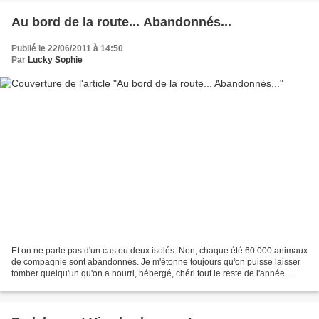
Au bord de la route... Abandonnés...
Publié le 22/06/2011 à 14:50
Par
Lucky Sophie
Et on ne parle pas d'un cas ou deux isolés. Non, chaque été 60 000 animaux
de compagnie sont abandonnés. Je m'étonne toujours qu'on puisse laisser
tomber quelqu'un qu'on a nourri, hébergé, chéri tout le reste de l'année.
Certes, organiser les vacances...