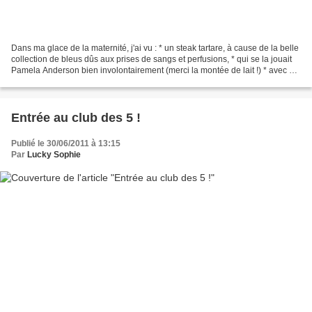
Dans ma glace de la maternité, j'ai vu : * un steak tartare, à cause de la belle
collection de bleus dûs aux prises de sangs et perfusions, * qui se la jouait
Pamela Anderson bien involontairement (merci la montée de lait !) * avec un
petit air livide...
Entrée au club des 5 !
Publié le 30/06/2011 à 13:15
Par
Lucky Sophie