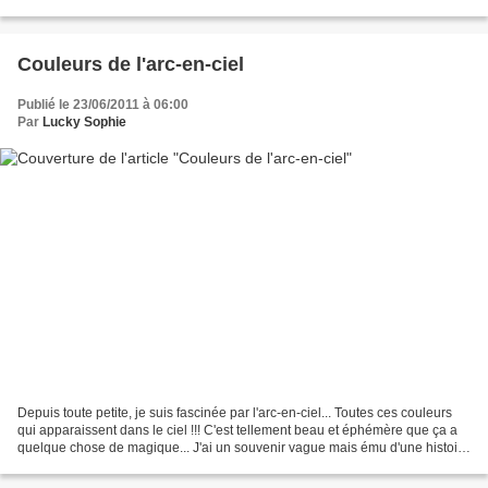
C'est peut-être un...
Couleurs de l'arc-en-ciel
Publié le 23/06/2011 à 06:00
Par
Lucky Sophie
Depuis toute petite, je suis fascinée par l'arc-en-ciel... Toutes ces couleurs
qui apparaissent dans le ciel !!! C'est tellement beau et éphémère que ça a
quelque chose de magique... J'ai un souvenir vague mais ému d'une histoire
pour enfants où on mangeait...