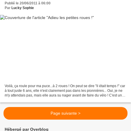
Publié le 20/06/2011 à 06:00
Par
Lucky Sophie
Voilà, ça roule pour ma puce...à 2 roues ! On peut se dire "il était temps !" car
à tout juste 6 ans, elle n'est clairement pas dans les pionnières... Oui, je ne
m'y attendais pas, mais elle aura su nager avant de faire du vélo ! C'est un
peu notre "faute"...
Page suivante >
Hébergé par Overblog