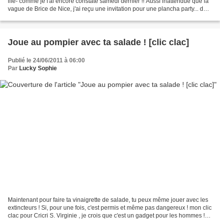
life- comme je l'ai encore constaté samedi dernier !! Aussi inattendue que la
vague de Brice de Nice, j'ai reçu une invitation pour une plancha party... de
la célébrissime Electroménagère...
Joue au pompier avec ta salade ! [clic clac]
Publié le 24/06/2011 à 06:00
Par
Lucky Sophie
Maintenant pour faire ta vinaigrette de salade, tu peux même jouer avec les
extincteurs ! Si, pour une fois, c'est permis et même pas dangereux ! mon clic
clac pour Cricri S. Virginie , je crois que c'est un gadget pour les hommes !