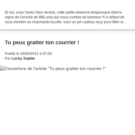
Et oui, vous l'aviez bien deviné, cette petite absence bloguesque était le
signe de l'arrivée de BBLucky qui nous comble de bonheur !!! A défaut de
vous montrer sa charmante bouille, voici un joli cadeau reçu pour fêter le
début d'une nouvelle vie à 5...
Tu peux gratter ton courrier !
Publié le 26/06/2011 à 07:00
Par
Lucky Sophie