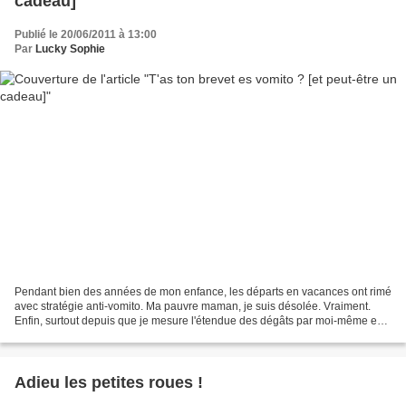
cadeau]
Publié le 20/06/2011 à 13:00
Par
Lucky Sophie
Pendant bien des années de mon enfance, les départs en vacances ont rimé
avec stratégie anti-vomito. Ma pauvre maman, je suis désolée. Vraiment.
Enfin, surtout depuis que je mesure l'étendue des dégâts par moi-même en
tant que maman ! Heureusement, mes...
Adieu les petites roues !