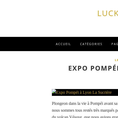
LUCK
ACCUEIL
CATÉGORIES
PA
L
EXPO POMPÉI
Plongeon dans la vie à Pompéi avant sa 
nous sommes tous restés très marqués pa
du volcan Vésuve, que nous avions grav