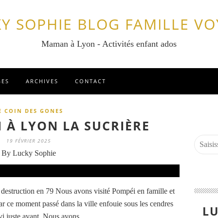
Y SOPHIE BLOG FAMILLE V
Maman à Lyon - Activités enfant ados
GES
ARCHIVES
CONTACT
E COIN DES GONES
 À LYON LA SUCRIÈRE
19 FÉVRIER 2025
By Lucky Sophie
destruction en 79 Nous avons visité Pompéi en famille et
r ce moment passé dans la ville enfouie sous les cendres
LU
i juste avant. Nous avons...