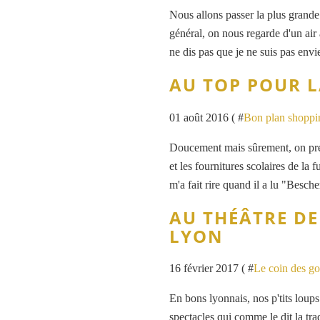
Nous allons passer la plus grande p
général, on nous regarde d'un air 
ne dis pas que je ne suis pas envi
AU TOP POUR L
01 août 2016 ( #
Bon plan shoppi
Doucement mais sûrement, on prép
et les fournitures scolaires de la f
m'a fait rire quand il a lu "Beschere
AU THÉÂTRE DE
LYON
16 février 2017 ( #
Le coin des g
En bons lyonnais, nos p'tits loup
spectacles qui comme le dit la trad