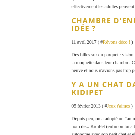
effectivement les adultes peuvent 
CHAMBRE D'EN
IDÉE ?
11 avril 2017 ( #
Rêvons déco !
)
Des billes sur du parquet : vision 
la moquette dans leur chambre. Ce 
neuve et nous n'avions pas trop po
Y A UN CHAT D
KIDIPET
05 février 2013 ( #
Jeux t'aimes
)
Depuis peu, on a adopté un "anim
nom de... KidiPet (enfin on lui a 
autonome avec son petit chat et elle