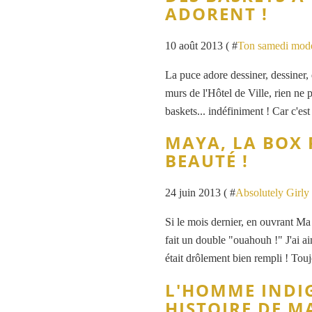
ADORENT !
10 août 2013 ( #
Ton samedi mod
La puce adore dessiner, dessiner, 
murs de l'Hôtel de Ville, rien ne 
baskets... indéfiniment ! Car c'es
MAYA, LA BOX
BEAUTÉ !
24 juin 2013 ( #
Absolutely Girly
Si le mois dernier, en ouvrant Ma b
fait un double "ouahouh !" J'ai a
était drôlement bien rempli ! Touj
L'HOMME INDI
HISTOIRE DE M