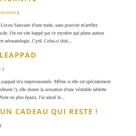
u moment
)
Lecou Sauvaire d'une traite, sans pouvoir m'arrêter.
 facile. On est vite happé par ce mystère qui plane autour
n néonatologie, Cyril. Celui-ci doit...
 LEAPPAD
s
)
e Leappad m'a impressionnée. Même si elle est spécialement
obuste !), elle donne la sensation d'une véritable tablette
te en plus épais). J'ai adoré le...
N CADEAU QUI RESTE !
)