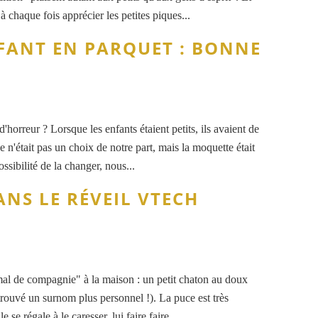
à chaque fois apprécier les petites piques...
FANT EN PARQUET : BONNE
d'horreur ? Lorsque les enfants étaient petits, ils avaient de
n'était pas un choix de notre part, mais la moquette était
ssibilité de la changer, nous...
ANS LE RÉVEIL VTECH
al de compagnie" à la maison : un petit chaton au doux
trouvé un surnom plus personnel !). La puce est très
 se régale à le caresser, lui faire faire...