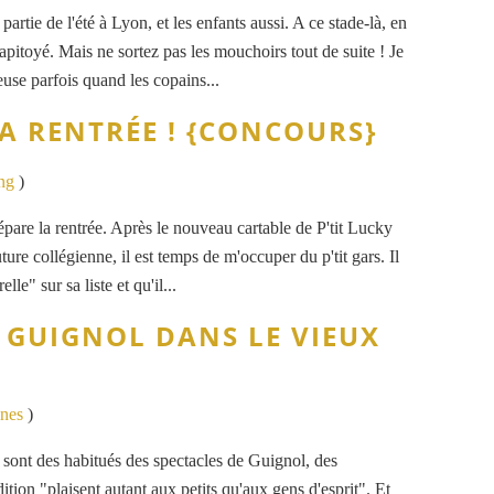
artie de l'été à Lyon, et les enfants aussi. A ce stade-là, en
apitoyé. Mais ne sortez pas les mouchoirs tout de suite ! Je
euse parfois quand les copains...
A RENTRÉE ! {CONCOURS}
ng
)
are la rentrée. Après le nouveau cartable de P'tit Lucky
uture collégienne, il est temps de m'occuper du p'tit gars. Il
lle" sur sa liste et qu'il...
 GUIGNOL DANS LE VIEUX
ones
)
s sont des habitués des spectacles de Guignol, des
ition "plaisent autant aux petits qu'aux gens d'esprit". Et