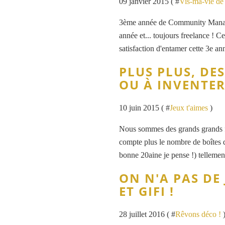
09 janvier 2015 ( #
Vis-ma-vie de 
3ème année de Community Manage
année et... toujours freelance ! C
satisfaction d'entamer cette 3e a
PLUS PLUS, DE
OU À INVENTER
10 juin 2015 ( #
Jeux t'aimes
)
Nous sommes des grands grands fa
compte plus le nombre de boîtes 
bonne 20aine je pense !) tellement 
ON N'A PAS DE 
ET GIFI !
28 juillet 2016 ( #
Rêvons déco !