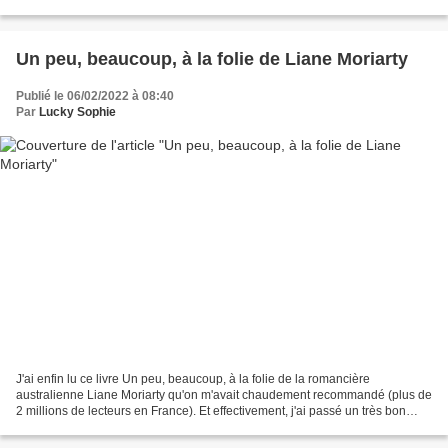
pour payer, soyons lucides !). Et je...
Un peu, beaucoup, à la folie de Liane Moriarty
Publié le 06/02/2022 à 08:40
Par
Lucky Sophie
J'ai enfin lu ce livre Un peu, beaucoup, à la folie de la romancière
australienne Liane Moriarty qu'on m'avait chaudement recommandé (plus de
2 millions de lecteurs en France). Et effectivement, j'ai passé un très bon
moment avec ce roman au style inattendu...