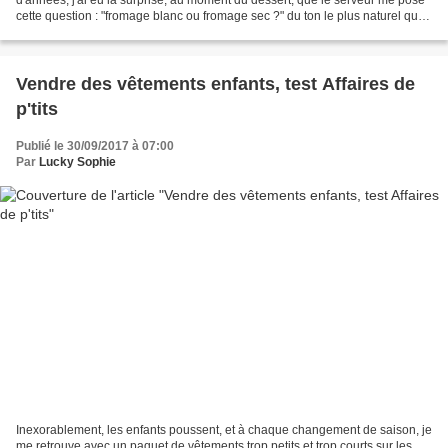
d'années, j'ai eu la surprise, au moment du dessert, que le serveur me pose
cette question : "fromage blanc ou fromage sec ?" du ton le plus naturel qui
soit. De mon côté, la...
Vendre des vêtements enfants, test Affaires de
p'tits
Publié le 30/09/2017 à 07:00
Par
Lucky Sophie
Inexorablement, les enfants poussent, et à chaque changement de saison, je
me retrouve avec un paquet de vêtements trop petits et trop courts sur les