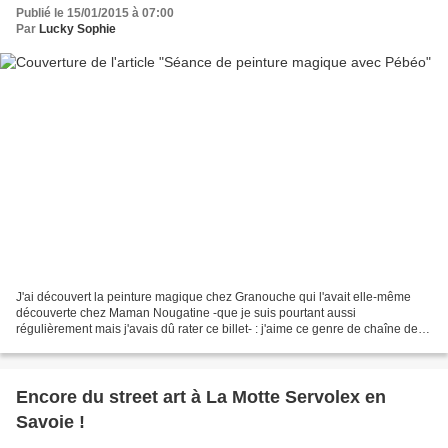
Publié le 15/01/2015 à 07:00
Par
Lucky Sophie
J'ai découvert la peinture magique chez Granouche qui l'avait elle-même
découverte chez Maman Nougatine -que je suis pourtant aussi
régulièrement mais j'avais dû rater ce billet- : j'aime ce genre de chaîne de
chouettes découvertes bloguesques ! Dès que...
Encore du street art à La Motte Servolex en
Savoie !