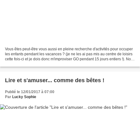
Vous êtes peut-être vous aussi en pleine recherche d'activités pour occuper
les enfants pendant les vacances ? (je ne les ai pas mis au centre de loisirs
cette fois-ci et je dois donc m'improviser GO pendant 15 jours entiers !). Nous
adorons les activités...
Lire et s'amuser... comme des bêtes !
Publié le 12/01/2017 à 07:00
Par
Lucky Sophie