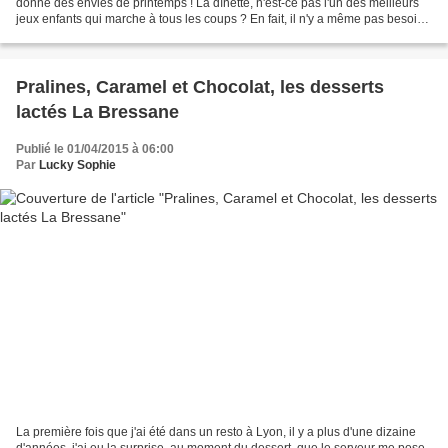
donne des envies de printemps ! La dînette, n'est-ce pas l'un des meilleurs
jeux enfants qui marche à tous les coups ? En fait, il n'y a même pas besoin
de dînette, vu le nombre...
Pralines, Caramel et Chocolat, les desserts
lactés La Bressane
Publié le 01/04/2015 à 06:00
Par
Lucky Sophie
La première fois que j'ai été dans un resto à Lyon, il y a plus d'une dizaine