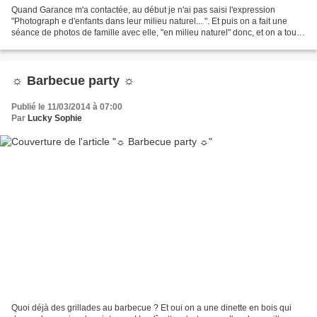
Quand Garance m'a contactée, au début je n'ai pas saisi l'expression
"Photograph e d'enfants dans leur milieu naturel... ". Et puis on a fait une
séance de photos de famille avec elle, "en milieu naturel" donc, et on a tous
adoré. On a apprécié la séance...
☼ Barbecue party ☼
Publié le 11/03/2014 à 07:00
Par
Lucky Sophie
Quoi déjà des grillades au barbecue ? Et oui on a une dinette en bois qui