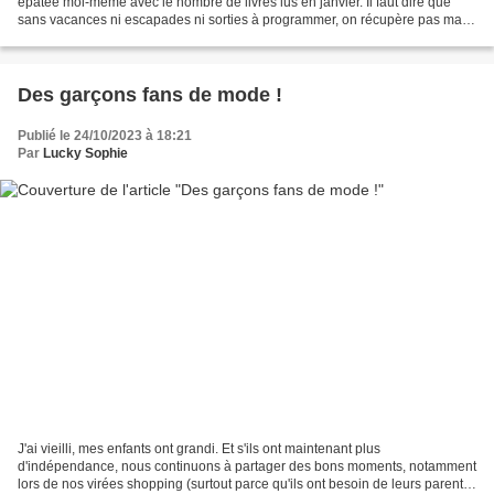
épatée moi-même avec le nombre de livres lus en janvier. Il faut dire que
sans vacances ni escapades ni sorties à programmer, on récupère pas mal
de temps ! Et comme je suis tombée...
Des garçons fans de mode !
Publié le 24/10/2023 à 18:21
Par
Lucky Sophie
J'ai vieilli, mes enfants ont grandi. Et s'ils ont maintenant plus
d'indépendance, nous continuons à partager des bons moments, notamment
lors de nos virées shopping (surtout parce qu'ils ont besoin de leurs parents