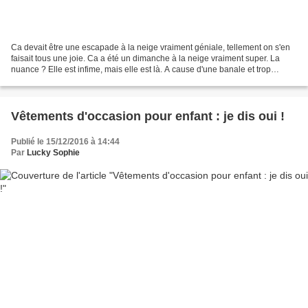
Ca devait être une escapade à la neige vraiment géniale, tellement on s'en
faisait tous une joie. Ca a été un dimanche à la neige vraiment super. La
nuance ? Elle est infime, mais elle est là. A cause d'une banale et trop
ordinaire aptitude des enfants...
Vêtements d'occasion pour enfant : je dis oui !
Publié le 15/12/2016 à 14:44
Par
Lucky Sophie