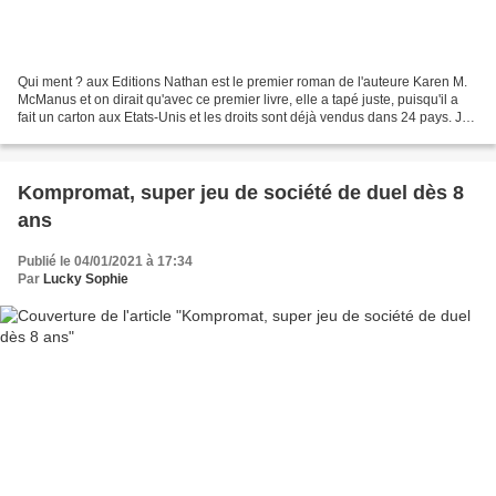
Qui ment ? aux Editions Nathan est le premier roman de l'auteure Karen M.
McManus et on dirait qu'avec ce premier livre, elle a tapé juste, puisqu'il a
fait un carton aux Etats-Unis et les droits sont déjà vendus dans 24 pays. Je
dois dire qu'après l'avoir...
Kompromat, super jeu de société de duel dès 8
ans
Publié le 04/01/2021 à 17:34
Par
Lucky Sophie