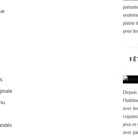
partant
ue
seuleme
plaisir 
pour les
FÊ
es
ginale
Depuis 
l'habit
enu
avec les
copains 
jeux et
bandés
avec pl