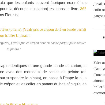
inata que les enfants peuvent fabriquer eux-mêmes
j’avais 
pour la découpe du carton) est dans le livre
365
enfin on
ns Fleurus.
garçons
erte), j'avais pris ce crêpon doré en bande parfait pour habiler
la pinata !
Faire u
apin identiques et une grande bande de carton, et
d'annive
ume avec des morceaux de scotch de peintre (en
d'une i
pour suspendre la pinata), on passe à l'étape la plus
aimons 
 crêpon et les coller en partant du bas afin qu'elles
briller
question