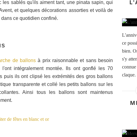
L'
 les sablés qu'ils aiment tant, une pinata sapin, qui
Avent, et quelques décorations assorties et voilà de
 dans ce quotidien confiné.
L'anniv
ce possi
NS
bien. O
s'y atte
 arche de ballons
à prix raisonnable et sans besoin
connue 
 l'ont intégralement montée. Ils ont gonflé les 70
claque.
nts puis ils ont clipsé les extrémités des gros ballons
ique transparente et collé les petits ballons sur les
collantes. Ainsi tous les ballons sont maintenus
ement.
M