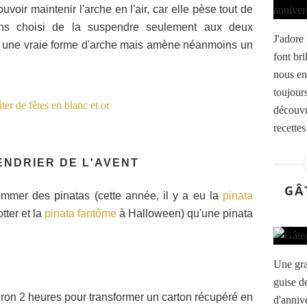
voir maintenir l'arche en l'air, car elle pèse tout de
s choisi de la suspendre seulement aux deux
J'adore
as une vraie forme d'arche mais amène néanmoins un
font bri
nous en
toujours
découvr
recette
ENDRIER DE L'AVENT
GÂ
mmer des pinatas (cette année, il y a eu la
pinata
tter et la
pinata fantôme
à Halloween) qu'une pinata
Une gra
guise d
iron 2 heures pour transformer un carton récupéré en
d'annive