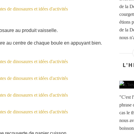
de la D
courget
étions p
de la De
nosaure au produit vaisselle.
nous n'
ure au centre de chaque boule en appuyant bien.
L'H
"C'est l
phrase q
cas le 
nous av
boisson
e recouverte de papier cuisson.