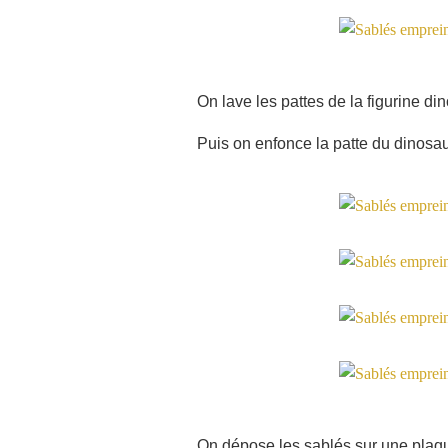
On lave les pattes de la figurine di
Puis on enfonce la patte du dinosa
On dépose les sablés sur une plaqu