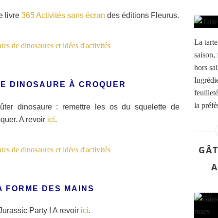
e livre
365 Activités sans écran
des éditions Fleurus.
La tarte
saison, 
hors sai
Ingrédi
DE DINOSAURE À CROQUER
feuille
la préfè
ûter dinosaure : remettre les os du squelette de
quer. A revoir
ici
.
GÂT
A
A FORME DES MAINS
urassic Party ! A revoir
ici
.