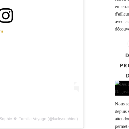
en terra
d'aille
avec la
découve
am
D
PR
Nous so
depuis 
attendo
 Sophie 🍀 Famille Voyage (@luckysophied)
permet 