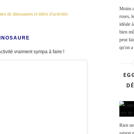
Moins c
roses, l
idéale à
bien mûr
DINOSAURE
peut fai
qu'on a 
activité vraiment sympa à faire !
EG
DÉ
Rien ne 
saison e