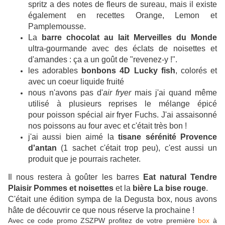
spritz a des notes de fleurs de sureau, mais il existe
également en recettes Orange, Lemon et
Pamplemousse.
La
barre chocolat au lait Merveilles du Monde
ultra-gourmande avec des éclats de noisettes et
d'amandes : ça a un goût de "revenez-y !".
les adorables
bonbons 4D Lucky fish
, colorés et
avec un coeur liquide fruité
nous n'avons pas d'
air fryer
mais j'ai quand même
utilisé à plusieurs reprises le mélange épicé
pour poisson spécial air fryer Fuchs. J'ai assaisonné
nos poissons au four avec et c'était très bon !
j'ai aussi bien aimé la
tisane sérénité Provence
d'antan
(1 sachet c'était trop peu), c'est aussi un
produit que je pourrais racheter.
Il nous restera à goûter les barres
Eat natural Tendre
Plaisir Pommes et noisettes
et la
bière La bise rouge
.
C'était une édition sympa de la Degusta box, nous avons
hâte de découvrir ce que nous réserve la prochaine !
Avec ce code promo ZSZPW profitez de votre première
box
à