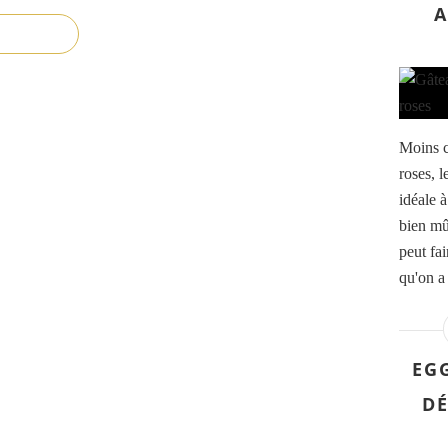
A
Moins c
roses, l
idéale à
bien mûr
peut fai
qu'on a 
EG
DÉ