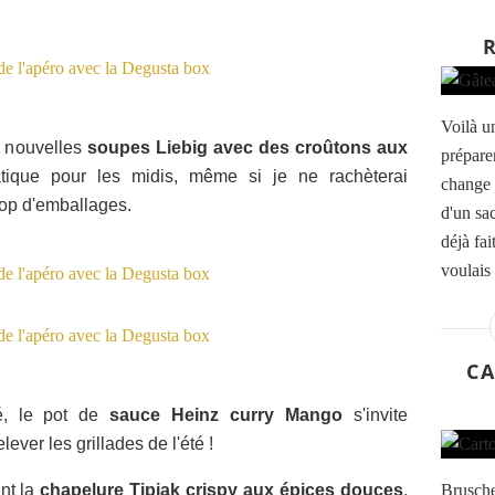
Voilà un
s nouvelles
soupes Liebig avec des croûtons aux
prépare
atique pour les midis, même si je ne rachèterai
change 
rop d'emballages.
d'un sa
déjà fa
voulais 
CA
é, le pot de
sauce Heinz curry Mango
s'invite
lever les grillades de l'été !
ent la
chapelure Tipiak crispy aux épices douces
,
Brusche