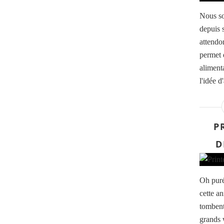
Nous so
depuis 
attendo
permet 
aliment
l'idée d
P
D
Oh purée
cette an
tombent
grands 