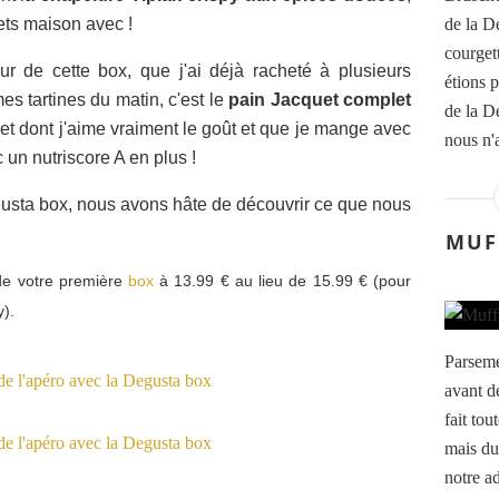
ets maison avec !
de la D
courget
 de cette box, que j'ai déjà racheté à plusieurs
étions p
es tartines du matin, c'est le
pain Jacquet complet
de la De
let dont j'aime vraiment le goût et que je mange avec
nous n'
 un nutriscore A en plus !
gusta box, nous avons hâte de découvrir ce que nous
MUF
de votre première
box
à 13.99 € au lieu de 15.99 € (pour
y).
Parseme
avant de
fait tou
mais du
notre a