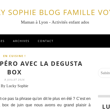
Y SOPHIE BLOG FAMILLE V
Maman à Lyon - Activités enfant ados
GES
ARCHIVES
CONTACT
EN CUISINE !
APÉRO AVEC LA DEGUSTA
BOX
8 JUILLET 2026
By Lucky Sophie
it-ce pas la phrase qu'on dit le plus en été ? C'est en
LU
 box de juin que nous avons eu grand plaisir à