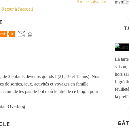
Article suivant »
myrtille
Retour à l'accueil
E
T
ost
0
La tarte
saison, 
hors sai
de 3 enfants devenus grands ! (21, 19 et 15 ans). Nos
Ingrédi
es de sorties, jeux, activités et voyages en famille
feuille
accumule les pas-de-bol d'où le titre de ce blog... pour
la préfè
rtail Overblog
GÂT
CLE