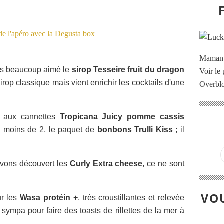
Maman à
ns beaucoup aimé le
sirop Tesseire fruit du dragon
Voir le 
rop classique mais vient enrichir les cocktails d'une
Overbl
ur aux cannettes
Tropicana Juicy pomme cassis
n moins de 2, le paquet de
bonbons Trulli Kiss
; il
avons découvert les
Curly Extra cheese
, ce ne sont
VOU
ur les
Wasa protéin +
, très croustillantes et relevée
 sympa pour faire des toasts de rillettes de la mer à