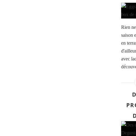
Rien ne 
saison e
en terra
d'aille
avec la
découve
D
PR