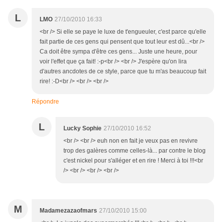
L
LMO
27/10/2010 16:33
<br /> Si elle se paye le luxe de t'engueuler, c'est parce qu'elle
fait partie de ces gens qui pensent que tout leur est dû...<br />
Ca doit être sympa d'être ces gens... Juste une heure, pour
voir l'effet que ça fait! :-p<br /> <br /> J'espère qu'on lira
d'autres ancdotes de ce style, parce que tu m'as beaucoup fait
rire! :-D<br /> <br /> <br />
Répondre
L
Lucky Sophie
27/10/2010 16:52
<br /> <br /> euh non en fait je veux pas en revivre
trop des galères comme celles-là... par contre le blog
c'est nickel pour s'alléger et en rire ! Merci à toi !!!<br
/> <br /> <br /> <br />
M
Madamezazaofmars
27/10/2010 15:00