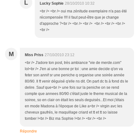
L
Lucky Sophie
28/10/2010 10:32
<br /> <br /> oui ma zénitude exemplaire n'a pas été
récompensée !!!! il faut peut-être que je change
d'approche ?<br /> <br /> <br /> <br /> <br /> <br />
<br />
M
Miss Priss
27/10/2010 23:12
<br /> J'adore ton post, très ambiance "vie de merde.com"
lol<br /> J'en ai une bonne pr toi : une amie decide q'on va
feter son annif sr une peniche q organise une soirée année
80/90. Il ft venir déguisé q'elle ns dit. On part dc ts à fond ds le
delire. Sauf que<br /> une fois sur la peniche on se rend
compte que annees 80/90 c'était juste le theme musical de la
soiree, so en clair on était les seuls deguisés...Et moi j'étais
en mode Madona à l'époque de Like a<br /> virgin avc les
cheveux gaufrés, le maquillage criard et tt et tt so laisse
tomber !<br /> Biz ma Sophie !<br /> <br /> <br />
Répondre