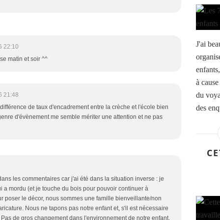
J'ai be
6 22:10
organisé
se matin et soir ^^
enfants,
à cause
du voyag
6 21:48
des enq
différence de taux d'encadrement entre la crèche et l'école bien
 genre d'évènement me semble mériter une attention et ne pas
CE
dans les commentaires car j'ai été dans la situation inverse : je
i a mordu (et je touche du bois pour pouvoir continuer à
ur poser le décor, nous sommes une famille bienveillante/non
caricature. Nous ne tapons pas notre enfant et, s'il est nécessaire
 ! Pas de gros changement dans l'environnement de notre enfant.