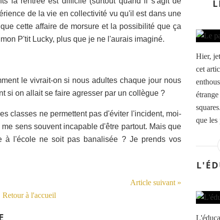
s la rentrée est difficile (surtout quand il s'agit de
L
périence de la vie en collectivité vu qu'il est dans une
 que cette affaire de morsure et la possibilité que ça
mon P'tit Lucky, plus que je ne l'aurais imaginé.
Hier, je
cet arti
ment le vivrait-on si nous adultes chaque jour nous
enthous
 si on allait se faire agresser par un collègue ?
étrange
squares
des classes ne permettent pas d'éviter l'incident, moi-
que les 
me sens souvent incapable d'être partout. Mais que
ce à l'école ne soit pas banalisée ? Je prends vos
L'É
Article suivant »
Retour à l'accueil
E
L'éduca