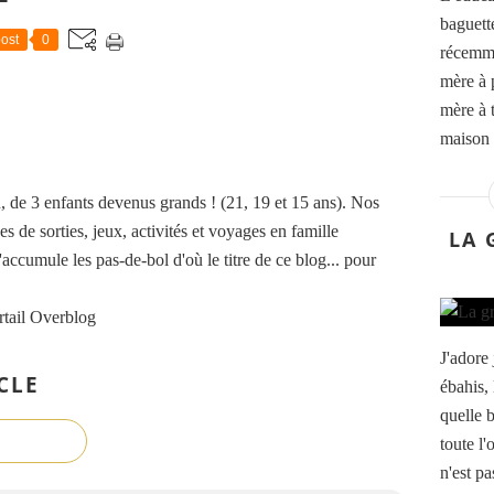
baguett
ost
0
récemme
mère à 
mère à t
maison 
de 3 enfants devenus grands ! (21, 19 et 15 ans). Nos
es de sorties, jeux, activités et voyages en famille
LA 
accumule les pas-de-bol d'où le titre de ce blog... pour
rtail Overblog
J'adore 
CLE
ébahis, 
quelle 
toute l
n'est pa