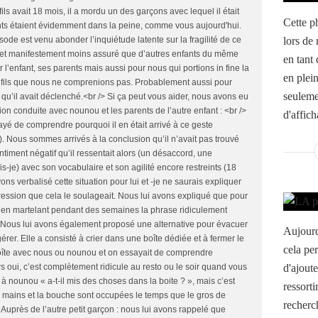
 avait 18 mois, il a mordu un des garçons avec lequel il était
Cette ph
nts étaient évidemment dans la peine, comme vous aujourd'hui.
lors de 
sode est venu abonder l’inquiétude latente sur la fragilité de ce
ait et manifestement moins assuré que d’autres enfants du même
en tant 
ur l’enfant, ses parents mais aussi pour nous qui portions in fine la
en plei
e fils que nous ne comprenions pas. Probablement aussi pour
seuleme
 qu’il avait déclenché.<br /> Si ça peut vous aider, nous avons eu
on conduite avec nounou et les parents de l’autre enfant : <br />
d'affich
ayé de comprendre pourquoi il en était arrivé à ce geste
. Nous sommes arrivés à la conclusion qu’il n’avait pas trouvé
timent négatif qu’il ressentait alors (un désaccord, une
s-je) avec son vocabulaire et son agilité encore restreints (18
ns verbalisé cette situation pour lui et -je ne saurais expliquer
ression que cela le soulageait. Nous lui avons expliqué que pour
e, en martelant pendant des semaines la phrase ridiculement
 Nous lui avons également proposé une alternative pour évacuer
Aujourd
gérer. Elle a consisté à crier dans une boîte dédiée et à fermer le
cela pe
a boîte avec nous ou nounou et on essayait de comprendre
d'ajoute
rs oui, c’est complètement ridicule au resto ou le soir quand vous
 nounou « a-t-il mis des choses dans la boite ? », mais c’est
ressort
es mains et la bouche sont occupées le temps que le gros de
recherc
 Auprès de l’autre petit garçon : nous lui avons rappelé que