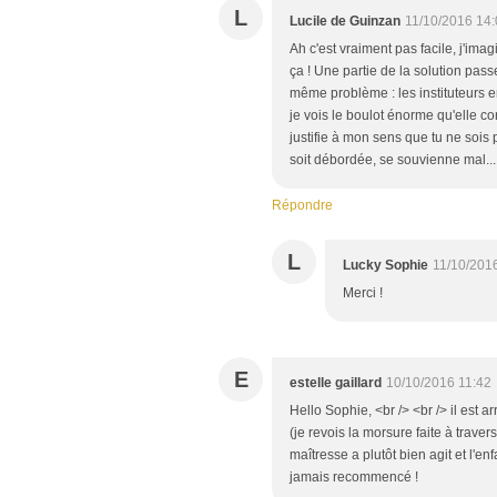
L
Lucile de Guinzan
11/10/2016 14
Ah c'est vraiment pas facile, j'im
ça ! Une partie de la solution pass
même problème : les instituteurs e
je vois le boulot énorme qu'elle c
justifie à mon sens que tu ne soi
soit débordée, se souvienne mal...
Répondre
L
Lucky Sophie
11/10/201
Merci !
E
estelle gaillard
10/10/2016 11:42
Hello Sophie, <br /> <br /> il est 
(je revois la morsure faite à traver
maîtresse a plutôt bien agit et l'enf
jamais recommencé !