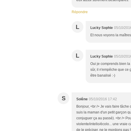
eux aussi sûrement désemparés.
Répondre
L
Lucky Sophie
05/10/201
Et nous voyons la maîtres
L
Lucky Sophie
05/10/201
Oui je comprends bien la 
sûr, il n'empêche que ce
être banalisé :-)
S
Solène
05/10/2016 17:42
Bonjour, <br /> Je vais faire tâche 
suis la maman d'un petit garçon qu
conjuguer ça au passé). <br /> Po
violente/intello/écolo... une vraie 
de le préciser, ne le mordons pas