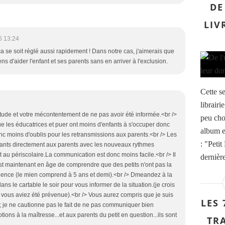
DE
LIV
6 13:24
a se soit réglé aussi rapidement ! Dans notre cas, j'aimerais que
ns d'aider l'enfant et ses parents sans en arriver à l'exclusion.
Cette s
librairi
tude et votre mécontentement de ne pas avoir été informée.<br />
peu choq
ue les éducatrices et puer ont moins d'enfants à s'occuper donc
album e
c moins d'oublis pour les retransmissions aux parents.<br /> Les
: "Petit
fants directement aux parents avec les nouveaux rythmes
t au périscolaire.La communication est donc moins facile.<br /> Il
dernière
st maintenant en âge de comprendre que des petits n'ont pas la
lence (le mien comprend à 5 ans et demi).<br /> Dmeandez à la
dans le cartable le soir pour vous informer de la situation.(je crois
 vous aviez été prévenue).<br /> Vous aurez compris que je suis
LES 
on; je ne cautionne pas le fait de ne pas communiquer bien
ions à la maîtresse...et aux parents du petit en question...ils sont
TR