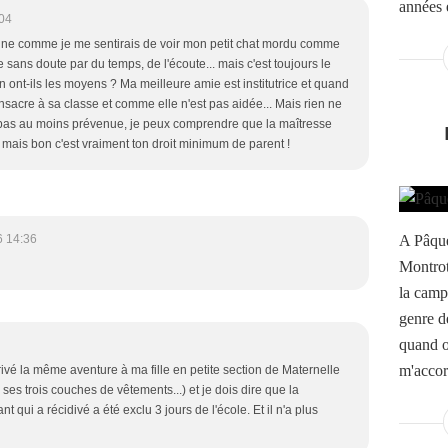
années e
:04
agine comme je me sentirais de voir mon petit chat mordu comme
e sans doute par du temps, de l'écoute... mais c'est toujours le
n ont-ils les moyens ? Ma meilleure amie est institutrice et quand
onsacre à sa classe et comme elle n'est pas aidée... Mais rien ne
s pas au moins prévenue, je peux comprendre que la maîtresse
 mais bon c'est vraiment ton droit minimum de parent !
A Pâques
6 14:36
Montrot
la camp
genre d
quand o
m'accor
arrivé la même aventure à ma fille en petite section de Maternelle
s ses trois couches de vêtements...) et je dois dire que la
ant qui a récidivé a été exclu 3 jours de l'école. Et il n'a plus