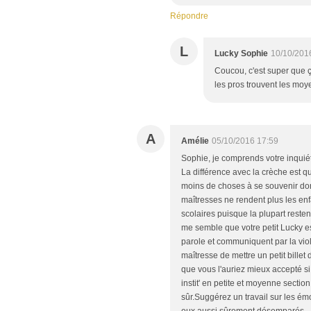
Répondre
L
Lucky Sophie
10/10/201
Coucou, c'est super que ç
les pros trouvent les moye
A
Amélie
05/10/2016 17:59
Sophie, je comprends votre inquié
La différence avec la crèche est q
moins de choses à se souvenir don
maîtresses ne rendent plus les en
scolaires puisque la plupart resten
me semble que votre petit Lucky e
parole et communiquent par la vio
maîtresse de mettre un petit billet 
que vous l'auriez mieux accepté si
instit' en petite et moyenne secti
sûr.Suggérez un travail sur les émot