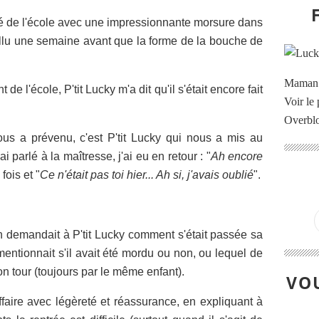
ntré de l'école avec une impressionnante morsure dans
fallu une semaine avant que la forme de la bouche de
Maman à
e l'école, P'tit Lucky m'a dit qu'il s'était encore fait
Voir le 
Overbl
us a prévenu, c'est P'tit Lucky qui nous a mis au
 parlé à la maîtresse, j'ai eu en retour : "
Ah encore
fois et "
Ce n'était pas toi hier... Ah si, j'avais oublié
".
 demandait à P'tit Lucky comment s'était passée sa
mentionnait s'il avait été mordu ou non, ou lequel de
n tour (toujours par le même enfant).
VOU
ffaire avec légèreté et réassurance, en expliquant à