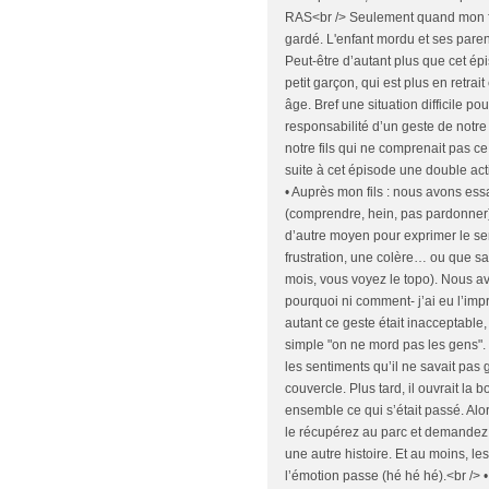
RAS<br /> Seulement quand mon fils
gardé. L'enfant mordu et ses pare
Peut-être d’autant plus que cet épi
petit garçon, qui est plus en retr
âge. Bref une situation difficile po
responsabilité d’un geste de notr
notre fils qui ne comprenait pas ce
suite à cet épisode une double acti
• Auprès mon fils : nous avons ess
(comprendre, hein, pas pardonner)
d’autre moyen pour exprimer le sen
frustration, une colère… ou que sai
mois, vous voyez le topo). Nous avo
pourquoi ni comment- j’ai eu l’imp
autant ce geste était inacceptabl
simple "on ne mord pas les gens".
les sentiments qu’il ne savait pas 
couvercle. Plus tard, il ouvrait l
ensemble ce qui s’était passé. Alo
le récupérez au parc et demandez à
une autre histoire. Et au moins, l
l’émotion passe (hé hé hé).<br /> •