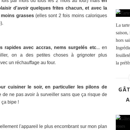
e fois par mois ou tous les 2 mois au four) mais
en
plaisir d'avoir quelques frites chacun, et avec la
n moins grasses
(elles sont 2 fois moins caloriques
).
La tarte
saison, 
hors sai
os rapides avec accras, nems surgelés etc
... en
Ingrédi
ller, on a des petites choses à grignoter plus
feuille
avec un réchauffage au four.
la préfè
ur cuisiner le soir, en particulier les pilons de
GÂT
e de ne pas avoir à surveiller sans que ça risque de
A
 ça bipe !
tuellement l'appareil le plus encombrant sur mon plan