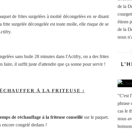
de la D
courget
aquet de frites surgelées à moitié décongelées en se disant
étions p
la frite surgelée décongelée est toute molle, elle risque de se
de la De
ctifry.
nous n'
ngelées sans huile 28 minutes dans l'Actifry, on a des frites
L'H
 faire, il suffit juste d'attendre que ça sonne pour servir !
ÉCHAUFFER À LA FRITEUSE :
"C'est l
phrase q
cas le 
temps de réchauffage à la friteuse conseillé
sur le paquet.
nous av
s
encore congelé dedans
!
boisson