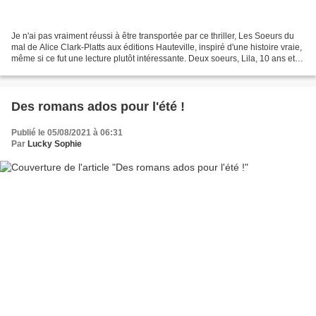
Je n'ai pas vraiment réussi à être transportée par ce thriller, Les Soeurs du
mal de Alice Clark-Platts aux éditions Hauteville, inspiré d'une histoire vraie,
même si ce fut une lecture plutôt intéressante. Deux soeurs, Lila, 10 ans et
Rose, 6 ans, les...
Des romans ados pour l'été !
Publié le 05/08/2021 à 06:31
Par
Lucky Sophie