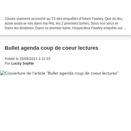
J'avais vraiment accroché au T3 des enquêtes d'Adam Fawley, Que du feu,
aussi avais-je mis dans ma PAL les 2 premiers tomes, Sous nos yeux et
Dans les ténèbres. Dans ce premier tome, l'inspecteur Fawley enquête sur la
disparition d'une petite fille de...
Bullet agenda coup de coeur lectures
Publié le 28/08/2021 à 11:02
Par
Lucky Sophie