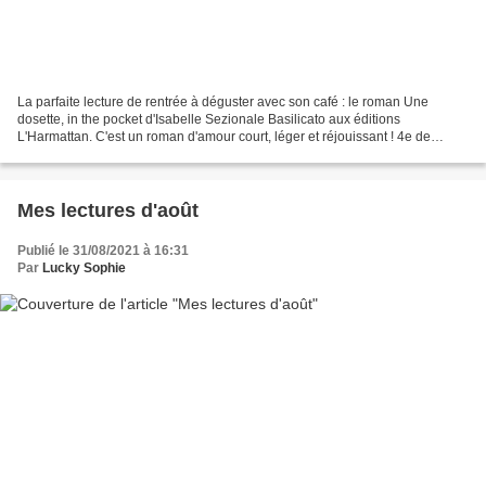
La parfaite lecture de rentrée à déguster avec son café : le roman Une
dosette, in the pocket d'Isabelle Sezionale Basilicato aux éditions
L'Harmattan. C'est un roman d'amour court, léger et réjouissant ! 4e de
couverture : Près de Naples, Julieta élève...
Mes lectures d'août
Publié le 31/08/2021 à 16:31
Par
Lucky Sophie