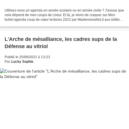
Utilisez-vous un agenda en année scolaire ou en année civile ? J'avoue que
cela dépend de mes coups de coeur. Et là, je viens de craquer sur Mon
bullet agenda coup de cœur lectures 2022 par MademoiselleLit aux éditions
Vuibert. Il débute en janvier 2022...
L'Arche de mésalliance, les cadres sups de la
Défense au vitriol
Publié le 25/08/2021 à 13:23
Par
Lucky Sophie