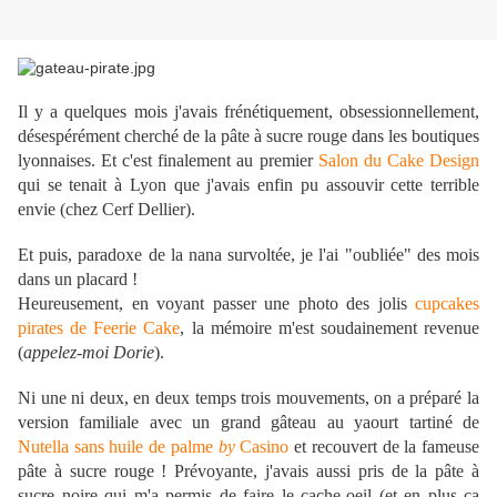
Il y a quelques mois j'avais frénétiquement, obsessionnellement,
désespérément cherché de la pâte à sucre rouge dans les boutiques
lyonnaises. Et c'est finalement au premier
Salon du Cake Design
qui se tenait à Lyon que j'avais enfin pu assouvir cette terrible
envie (chez Cerf Dellier).
Et puis, paradoxe de la nana survoltée, je l'ai "oubliée" des mois
dans un placard !
Heureusement, en voyant passer une photo des jolis
cupcakes
pirates de Feerie Cake
, la mémoire m'est soudainement revenue
(
appelez-moi Dorie
).
Ni une ni deux, en deux temps trois mouvements, on a préparé la
version familiale avec un grand gâteau au yaourt tartiné de
Nutella sans huile de palme
by
Casino
et recouvert de la fameuse
pâte à sucre rouge ! Prévoyante, j'avais aussi
pris de la pâte à
sucre noire qui m'a permis de faire
le cache-oeil (et en plus ça