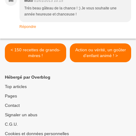
Mutti
01/01/2013 10:15
Très beau gâteau de la chance ! :) Je vous souhaite une
année heureuse et chanceuse !
Répondre
< 150 recettes de grands-
Action ou vérité, un goûter
mères !
d'enfant animé ! >
Hébergé par Overblog
Top articles
Pages
Contact
Signaler un abus
C.G.U.
Cookies et données personnelles