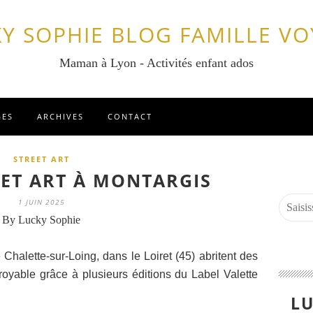
Y SOPHIE BLOG FAMILLE V
Maman à Lyon - Activités enfant ados
GES
ARCHIVES
CONTACT
STREET ART
EET ART À MONTARGIS
1 JUIN 2025
By Lucky Sophie
 Chalette-sur-Loing, dans le Loiret (45) abritent des
royable grâce à plusieurs éditions du Label Valette
LU