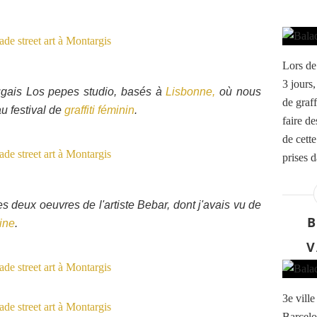
Lors de
3 jours,
ugais Los pepes studio, basés à
Lisbonne,
où nous
de graff
 festival de
graffiti féminin
.
faire d
de cette
prises d
s deux oeuvres de l'artiste Bebar, dont j'avais vu de
B
ine
.
V
3e vill
Barcelon