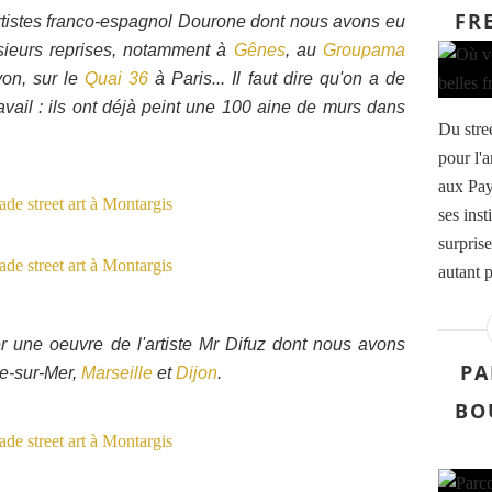
FR
tistes franco-espagnol Dourone dont nous avons eu
lusieurs reprises, notamment à
Gênes
, au
Groupama
yon, sur le
Quai 36
à Paris... Il faut dire qu'on a de
avail : ils ont déjà peint une 100 aine de murs dans
Du stre
pour l'
aux Pay
ses inst
surprise
autant p
r une oeuvre de l'artiste Mr Difuz dont nous avons
PA
ne-sur-Mer,
Marseille
et
Dijon
.
BO