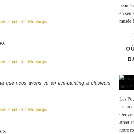
beauté 
en seul
musée à 
io.
OÙ
D
da que nous avons vu en live-painting à plusieurs
Les Pou
les ama
Oeuvre 
street a
notre r
ias.