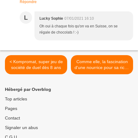
Répondre
L
Lucky Sophie
07/01/2021 16:10
Oh oui à chaque fois qu'on va en Suisse, on se
régale de chocolats ! :-)
< Kompromat, super jeu de
Comme elle, la fascination
société de duel dès 8 ans
d'une nourrice pour sa riche
patronne >
Hébergé par Overblog
Top articles
Pages
Contact
Signaler un abus
C.G.U.