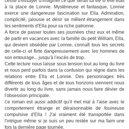
cesse d'essayer d'imaginer ce que serait sa vie si elle était
à la place de Lonnie. Mystérieuse et fantasque, Lonnie
exerce une dangereuse fascination sur Ella. Admiration,
complicité, jalousie et désir se mêlent étrangement dans
les sentiments d'Ella pour sa riche patronne.
A force de passer toutes ses journées chez eux et même
de partir en vacances avec la famille du petit William, Ella,
qui devient obsédée par Lonnie, connaît tous les secrets
de celle-ci et flirte dangereusement avec les hommes de
son entourage... jusqu'à l'excès de trop.
Cette lecture nous laisse sous tension tout au long du livre
et nous perd parfois dans la confusion qui règne dans les
relations entre Ella et Lonnie. Des personnages très
différents de tous âges et de tous horizons viennent nous
divertir au long du livre, sans jamais nous faire dévier de
l'obsession principale.
e roman est aussi addictif qu'il met mal à l'aise avec le
C
comportement étrange et déraisonnable de fouineuse
compulsive d'Ella ! J'ai vraiment été transportée dans
l'intrigue même si je suis un peu restée sur ma faim une
fois la dernière page tournée.