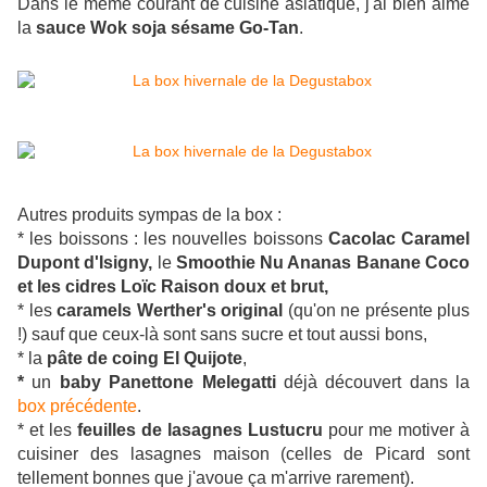
Dans le même courant de cuisine asiatique, j'ai bien aimé
la
sauce Wok soja sésame Go-Tan
.
Autres produits sympas de la box :
* les boissons : les nouvelles boissons
Cacolac Caramel
Dupont d'Isigny,
le
Smoothie Nu Ananas Banane Coco
et les cidres Loïc Raison doux et brut,
* les
caramels Werther's original
(qu'on ne présente plus
!) sauf que ceux-là sont sans sucre et tout aussi bons,
* la
pâte de coing El Quijote
,
*
un
baby Panettone Melegatti
déjà découvert dans la
box précédente
.
* et les
feuilles de lasagnes Lustucru
pour me motiver à
cuisiner des lasagnes maison (celles de Picard sont
tellement bonnes que j'avoue ça m'arrive rarement).