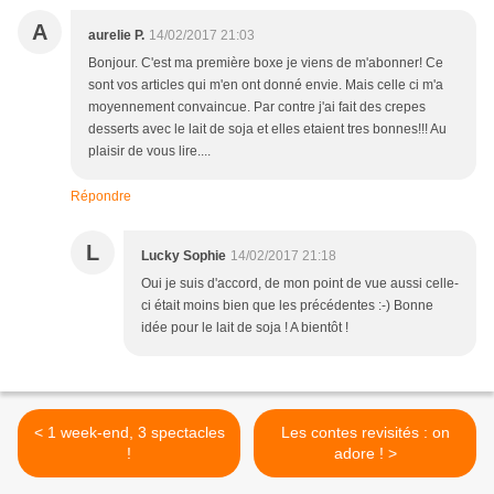
A
aurelie P.
14/02/2017 21:03
Bonjour. C'est ma première boxe je viens de m'abonner! Ce
sont vos articles qui m'en ont donné envie. Mais celle ci m'a
moyennement convaincue. Par contre j'ai fait des crepes
desserts avec le lait de soja et elles etaient tres bonnes!!! Au
plaisir de vous lire....
Répondre
L
Lucky Sophie
14/02/2017 21:18
Oui je suis d'accord, de mon point de vue aussi celle-
ci était moins bien que les précédentes :-) Bonne
idée pour le lait de soja ! A bientôt !
< 1 week-end, 3 spectacles
Les contes revisités : on
!
adore ! >