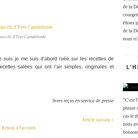
de la D
courget
étions p
de la De
gnocchi d'Yves Camdeborde
nous n'
uis je me suis d'abord ruée sur les recettes de
L'H
cettes salées qui ont l'air simples, originales et
"C'est l
livres reçus en service de presse
phrase q
cas le 
Article suivant »
nous av
Retour à l'accueil
boisson