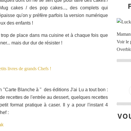
atiques dont on ne se sert que pour faire des cakes /
Mug cakes / des pop cakes..., des complets qui
épaisse qu'on y préfère parfois la version numérique
eux des enfants !
Maman à
t trop de place dans ma cuisine et à chaque fois que
Voir le 
ner... mais dur dur de résister !
Overbl
n "Carte Blanche à " des éditions J'ai Lu a tout bon :
n de recettes de l'entrée au dessert, quelques recettes
etit format pratique à caser. Il y a pour l'instant 4
hef :
VOU
ak