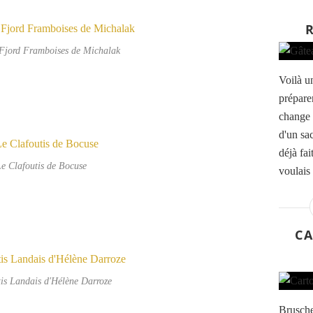
Fjord Framboises de Michalak
Voilà un
prépare
change 
d'un sa
déjà fa
e Clafoutis de Bocuse
voulais 
CA
is Landais d'Hélène Darroze
Brusche