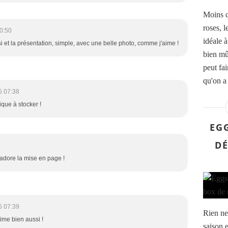
Moins c
roses, l
0:50
idéale à
i et la présentation, simple, avec une belle photo, comme j'aime !
bien mûr
peut fai
qu'on a 
5 07:38
tique à stocker !
EG
DÉ
 j'adore la mise en page !
5 07:39
Rien ne 
aime bien aussi !
saison e