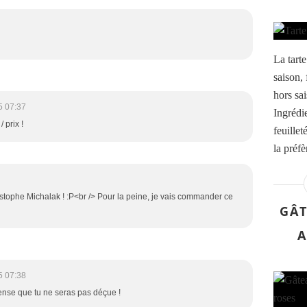
La tarte
saison, 
hors sai
5 07:37
Ingrédi
 prix !
feuille
la préfè
istophe Michalak ! :P<br /> Pour la peine, je vais commander ce
GÂT
A
5 07:38
 pense que tu ne seras pas déçue !