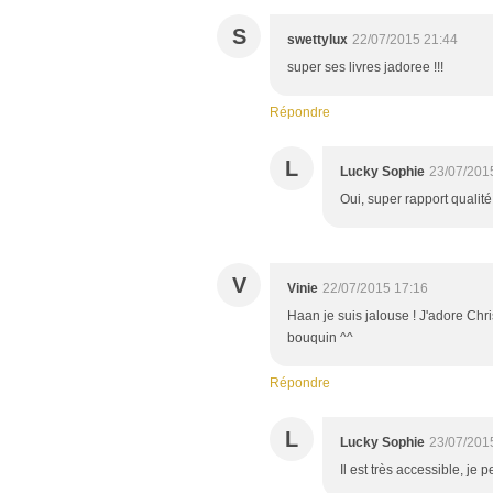
S
swettylux
22/07/2015 21:44
super ses livres jadoree !!!
Répondre
L
Lucky Sophie
23/07/201
Oui, super rapport qualité /
V
Vinie
22/07/2015 17:16
Haan je suis jalouse ! J'adore Chr
bouquin ^^
Répondre
L
Lucky Sophie
23/07/201
Il est très accessible, je