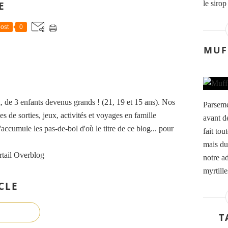
le sirop
E
ost
0
MUF
de 3 enfants devenus grands ! (21, 19 et 15 ans). Nos
Parseme
es de sorties, jeux, activités et voyages en famille
avant de
accumule les pas-de-bol d'où le titre de ce blog... pour
fait tou
mais du
rtail Overblog
notre a
myrtille
CLE
T