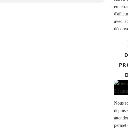
en terra
d'aille
avec la
découve
D
PR
Nous so
depuis 
attendo
permet 