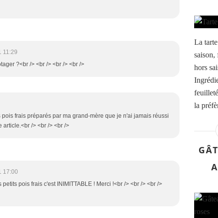
La tarte
1 11:29
saison, 
otager ?<br /> <br /> <br /> <br />
hors sai
Ingrédi
feuille
la préfè
ts pois frais préparés par ma grand-mère que je n'ai jamais réussi
 article.<br /> <br /> <br />
GÂT
A
1 17:00
es petits pois frais c'est INIMITTABLE ! Merci !<br /> <br /> <br />