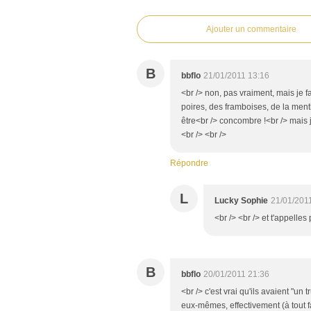
Ajouter un commentaire
B
bbflo
21/01/2011 13:16
<br /> non, pas vraiment, mais je 
poires, des framboises, de la ment
être<br /> concombre !<br /> mais 
<br /> <br />
Répondre
L
Lucky Sophie
21/01/201
<br /> <br /> et t'appelles
B
bbflo
20/01/2011 21:36
<br /> c'est vrai qu'ils avaient "un
eux-mêmes, effectivement (à tout f