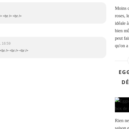
Moins c
roses, l
/> <br /> <br />
idéale à
bien mûr
peut fai
1 16:59
qu'on a 
<br /> <br /> <br />
EG
DÉ
Rien ne 
saison e