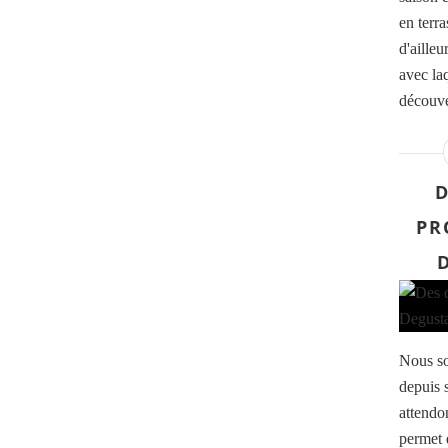
en terra
d'aille
avec la
découve
D
PR
Nous so
depuis 
attendo
permet 