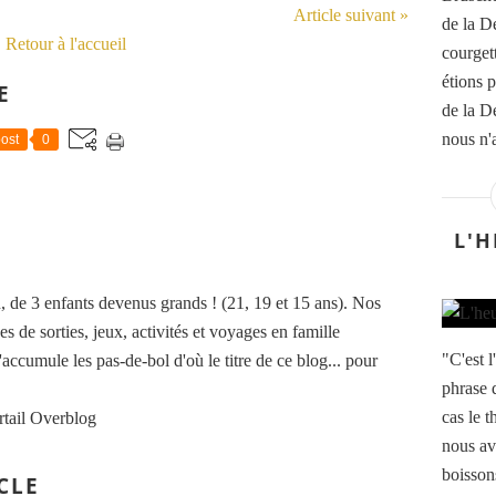
Article suivant »
de la D
Retour à l'accueil
courget
étions p
E
de la De
nous n'
ost
0
L'H
de 3 enfants devenus grands ! (21, 19 et 15 ans). Nos
es de sorties, jeux, activités et voyages en famille
"C'est l
accumule les pas-de-bol d'où le titre de ce blog... pour
phrase q
cas le 
rtail Overblog
nous av
boisson
CLE