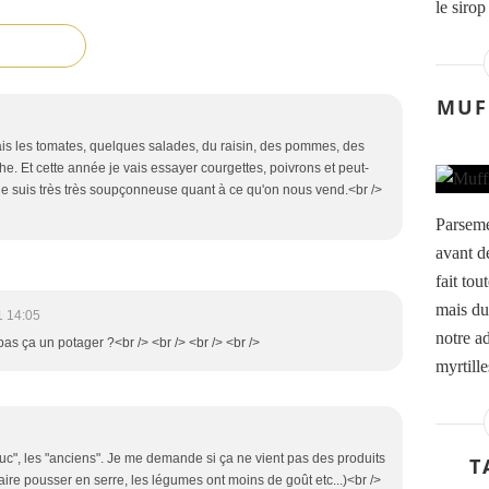
le sirop
MUF
fais les tomates, quelques salades, du raisin, des pommes, des
he. Et cette année je vais essayer courgettes, poivrons et peut-
je suis très très soupçonneuse quant à ce qu'on nous vend.<br />
Parseme
avant de
fait tou
mais du
1 14:05
notre a
 pas ça un potager ?<br /> <br /> <br /> <br />
myrtille
 truc", les "anciens". Je me demande si ça ne vient pas des produits
T
aire pousser en serre, les légumes ont moins de goût etc...)<br />