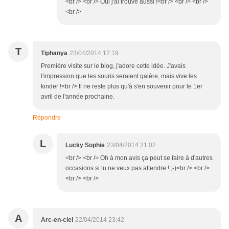
<br /> <br /> Oui j'ai trouvé aussi !<br /> <br /> <br />
<br />
T
Tiphanya
23/04/2014 12:19
Première visite sur le blog, j'adore cette idée. J'avais
l'impression que les souris seraient galère, mais vive les
kinder !<br /> Il ne reste plus qu'à s'en souvenir pour le 1er
avril de l'année prochaine.
Répondre
L
Lucky Sophie
23/04/2014 21:02
<br /> <br /> Oh à mon avis ça peut se faire à d'autres
occasions si tu ne veux pas attendre ! ;-)<br /> <br />
<br /> <br />
A
Arc-en-ciel
22/04/2014 23:42