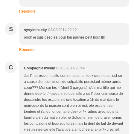
Répondre
S
sysyinthecity
03/03/2014 22:12
oooh je suis désolée pour ton pauvre petit bout !!!!
Répondre
C
CompagnieTwinny
03/03/2014 21:44
J'ai l'impression qu'ils s'en remettent mieux que nous...est-ce
à cause d'un sentiment de culpabiité persistant même après
coup??? Moi sur les 4 (dont 3 garçons), c'est ma fille qui me
donne des<br /> sueurs froides, elle a eu l'idée lumineuse de
descendre les escaliers d'une location à 1h du mat dans le
noir(ceux de la maison sont bien pires), ele est bien sûr
tombée et j'ai dû foncer faire des<br /> radios avec toute la
famille à 3h du mat en pleine Sologne...rien de grave hormis
les contusions et boursouflures mais la dent de lait de devant
y est restée car elle l'avait déjà amochée à la<br /> crèche!,