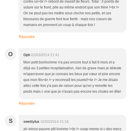
contre un<br /> rebord de massif de fleurs. Total : 3 points de
suture sur le front, pile au même endroit que son frère !<br />
On ne peut pas les mettre sous cloche nos petits, et ces
blessures de guerre font leur fierté - mais nos coeurs de
mamans en prennent un coup à chaque fois !
Répondre
O
Oph
02/03/2014 21:41
Mon petit bonhomme n'a pas encore tout à fait 8 mois et a
déjà eu 3 petites hospitalisation, rien de grave mais je déteste
m'apercevoir que je connais les lieux par cœur et pire encore
que mon fils<br /> y reconnaît les jouets!!<br /> Je me disais
allez cette fois y'a pas de raison pour qu'on y remette les
pieds mais c vrai que je n'avais pas encore les chutes en tête!
Répondre
S
swettylux
02/03/2014 21:18
ah mince pauvre ptit homme !<br /> ouep meme si c des mecs