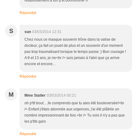
rétablissement à ton p'tit bonhomme !!!
Répondre
S
sun
03/03/2014 12:31
Chez nous ce masque souvenir trône dans la valise de
docteur, ça fait un jouet de plus et un souvenir d'un moment
pas trop traumatisant lorsque le temps passe ;) Bon courage !
A 9 et 13 ans, je ne<br /> suis jamais à l'abri que ça arrive
encore et encore...
Répondre
M
Mme Statler
03/03/2014 00:21
oh p'tit bout... Je comprends que tu aies été bouleversée!<br
/> Enfant j'étais abonnée aux urgences, j'ai été plâtrée un
nombre impressionnant de fois.<br /> Tu vois il n'y a pas que
les p'tits gars
Répondre