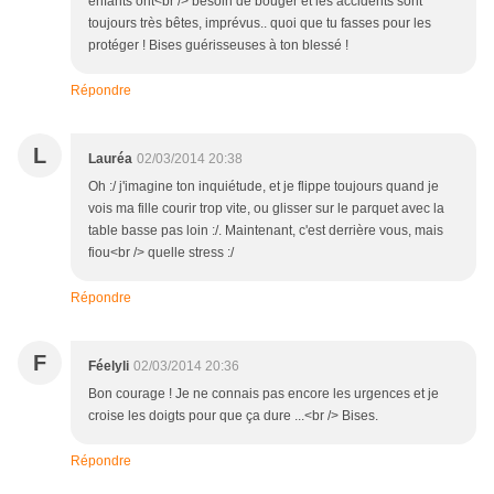
enfants ont<br /> besoin de bouger et les accidents sont
toujours très bêtes, imprévus.. quoi que tu fasses pour les
protéger ! Bises guérisseuses à ton blessé !
Répondre
L
Lauréa
02/03/2014 20:38
Oh :/ j'imagine ton inquiétude, et je flippe toujours quand je
vois ma fille courir trop vite, ou glisser sur le parquet avec la
table basse pas loin :/. Maintenant, c'est derrière vous, mais
fiou<br /> quelle stress :/
Répondre
F
Féelyli
02/03/2014 20:36
Bon courage ! Je ne connais pas encore les urgences et je
croise les doigts pour que ça dure ...<br /> Bises.
Répondre