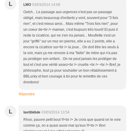
L
LMO
03/03/2014 14:09
Outch... Le passage aux urgences n'est pas un passage
obligé, mais beaucoup d'enfants y vont, souvent pour "3 fois
rien", et c'est mieux ainsi... Mais même "Trois fois rien", pour
un coeur de<br /> maman, c'est toujours très lourd! Et puis il
reste la cicatrice, qui ne s'en ira jamais... Mouflette s'est un
jour "griffé" sur un mur en pierres, elle a eu 2 points, elle a
encore la cicatrice sur<br /> la joue... On doit être les seuls à
la voir, mais ça me renvoie à ma "faille" de mère qui n'a pas
pu protéger son enfant... On ne peut jamais les protéger de
tout et c'est une vérité assez<br /> cruelle.<br /> <br /> Bref, je
philosophe, tout ça pour souhaiter un bon rétablissement à
BBLucky et bon courage à toi pour te remettre de ces
émotions!
Répondre
L
laetibidule
03/03/2014 13:54
Rhoo, pauvre petit bout !!!<br /> Je crois que quand on le voie
comme ça, on a quasi aussi mal qu'eux !!!<br /> Bon