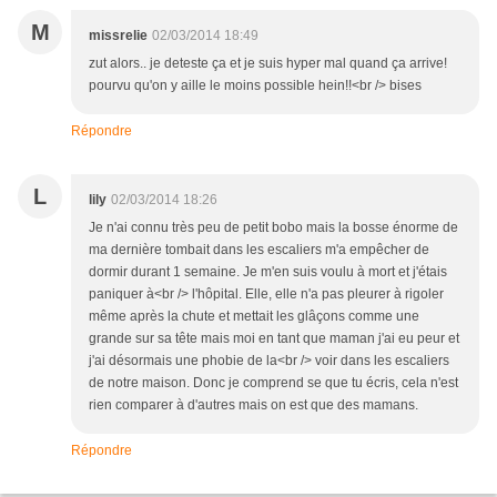
M
missrelie
02/03/2014 18:49
zut alors.. je deteste ça et je suis hyper mal quand ça arrive!
pourvu qu'on y aille le moins possible hein!!<br /> bises
Répondre
L
lily
02/03/2014 18:26
Je n'ai connu très peu de petit bobo mais la bosse énorme de
ma dernière tombait dans les escaliers m'a empêcher de
dormir durant 1 semaine. Je m'en suis voulu à mort et j'étais
paniquer à<br /> l'hôpital. Elle, elle n'a pas pleurer à rigoler
même après la chute et mettait les glâçons comme une
grande sur sa tête mais moi en tant que maman j'ai eu peur et
j'ai désormais une phobie de la<br /> voir dans les escaliers
de notre maison. Donc je comprend se que tu écris, cela n'est
rien comparer à d'autres mais on est que des mamans.
Répondre