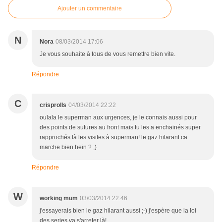
Ajouter un commentaire
N
Nora
08/03/2014 17:06
Je vous souhaite à tous de vous remettre bien vite.
Répondre
C
crisprolls
04/03/2014 22:22
oulala le superman aux urgences, je le connais aussi pour
des points de sutures au front mais tu les a enchainés super
rapprochés là les visites à superman! le gaz hilarant ca
marche bien hein ? ;)
Répondre
W
working mum
03/03/2014 22:46
j'essayerais bien le gaz hilarant aussi ;-) j'espère que la loi
des series va s'arreter là!