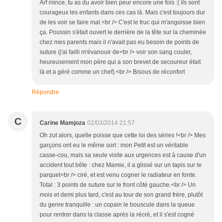
Arf mince, tu as du avoir bien peur encore une fois :( ils sont
courageux les enfants dans ces cas là. Mais c'est toujours dur
de les voir se faire mal.<br /> C'est le truc qui m'angoisse bien
ça. Poussin s'était ouvert le derrière de la tête sur la cheminée
chez mes parents mais il n'avait pas eu besoin de points de
suture (j'ai failli m'évanouir de<br /> voir son sang couler,
heureusement mon père qui a son brevet de secoureur était
là et a géré comme un chef).<br /> Bisous de réconfort
Répondre
C
Carine Mamjoza
02/03/2014 21:57
Oh zut alors, quelle poisse que cette loi des séries !<br /> Mes
garçons ont eu le même sort : mon Petit est un véritable
casse-cou, mais sa seule visite aux urgences est à cause d'un
accident tout bête : chez Mamie, il a glissé sur un tapis sur le
parquet<br /> ciré, et est venu cogner le radiateur en fonte.
Total : 3 points de suture sur le front côté gauche.<br /> Un
mois et demi plus tard, c'est au tour de son grand frère, plutôt
du genre tranquille : un copain le bouscule dans la queue
pour rentrer dans la classe après la récré, et il s'est cogné