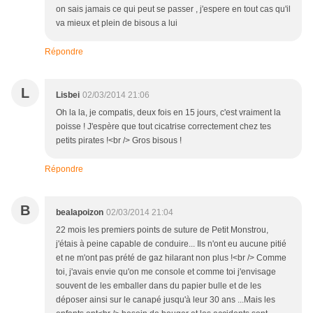
on sais jamais ce qui peut se passer , j'espere en tout cas qu'il
va mieux et plein de bisous a lui
Répondre
L
Lisbei
02/03/2014 21:06
Oh la la, je compatis, deux fois en 15 jours, c'est vraiment la
poisse ! J'espère que tout cicatrise correctement chez tes
petits pirates !<br /> Gros bisous !
Répondre
B
bealapoizon
02/03/2014 21:04
22 mois les premiers points de suture de Petit Monstrou,
j'étais à peine capable de conduire... Ils n'ont eu aucune pitié
et ne m'ont pas prété de gaz hilarant non plus !<br /> Comme
toi, j'avais envie qu'on me console et comme toi j'envisage
souvent de les emballer dans du papier bulle et de les
déposer ainsi sur le canapé jusqu'à leur 30 ans ...Mais les