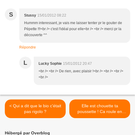
S
Stussy
15/01/2012 08:22
Hummm interessant, je vais me laisser tenter pr le gouter de
Pépette !!!<br /> c'est l'idéal pour elle<br /> <br /> merci pr la
découverte ^^
Répondre
L
Lucky Sophie
15/01/2012 20:47
<br /> <br /> De rien, avec plaisir !<br /> <br /> <br />
<br />
< Qui a dit que le bio c'était
Elle est chouette ta
pas rigolo ?
poussette ! Ca roule en
Bugaboo Cameleon ! >
Hébergé par Overblog