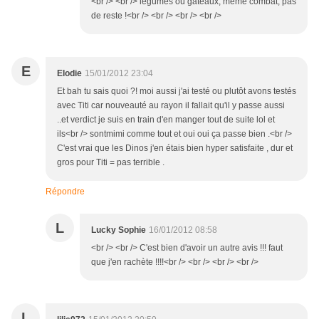
<br /> <br /> légumes ou gateaux, même combat, pas
de reste !<br /> <br /> <br /> <br />
E
Elodie
15/01/2012 23:04
Et bah tu sais quoi ?! moi aussi j'ai testé ou plutôt avons testés
avec Titi car nouveauté au rayon il fallait qu'il y passe aussi
..et verdict je suis en train d'en manger tout de suite lol et
ils<br /> sontmimi comme tout et oui oui ça passe bien .<br />
C'est vrai que les Dinos j'en étais bien hyper satisfaite , dur et
gros pour Titi = pas terrible .
Répondre
L
Lucky Sophie
16/01/2012 08:58
<br /> <br /> C'est bien d'avoir un autre avis !!! faut
que j'en rachète !!!!<br /> <br /> <br /> <br />
L