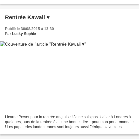
de construction géant Build...
Rentrée Kawaii ♥
Publié le 30/08/2015 à 13:30
Par
Lucky Sophie
Licorne Power pour la rentrée anglaise ! Je ne sais pas si aller à Londres à
quelques jours de la rentrée était une bonne idée... pour mon porte-monnaie
! Les papeteries londoniennes sont toujours aussi féériques avec des
accessoires tous plus kawaii...