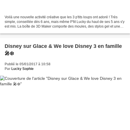
Voilà une nouvelle activité créative que les 3 p'tits loups ont adoré ! Très
simple, conseillée dès 6 ans, mais même P'tit Lucky du haut de ses 5 ans s'y
est mis. La boîte de 3D Maker comporte des moules, des stylos gel et une
machine qui va transformer...
Disney sur Glace & We love Disney 3 en famille
🎤❄️
Publié le 05/01/2017 à 10:58
Par
Lucky Sophie