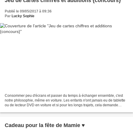
Jeu de cartes chiffres et additions {concours}
Publié le 09/05/2017 à 09:36
Par
Lucky Sophie
Consommer peu d'écrans et passer du temps à échanger ensemble, c'est
notre philosophie, même en voiture. Les enfants n'ont jamais eu de tablette
ou de lecteur DVD en voiture et si pour les longs trajets, cela demande
parfois un peu d'énergie afin d'occuper...
Cadeau pour la fête de Mamie ♥