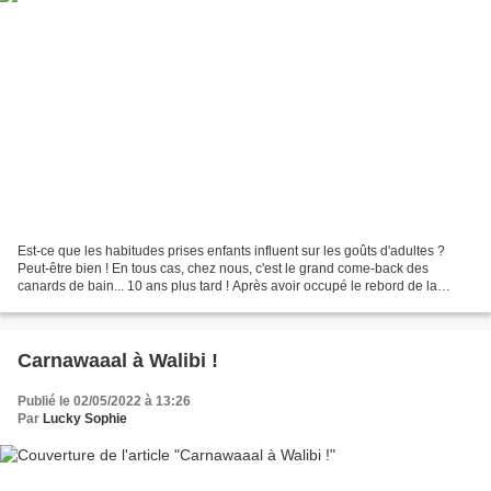
Est-ce que les habitudes prises enfants influent sur les goûts d'adultes ?
Peut-être bien ! En tous cas, chez nous, c'est le grand come-back des
canards de bain... 10 ans plus tard ! Après avoir occupé le rebord de la
baignoire pendant toutes les années...
Carnawaaal à Walibi !
Publié le 02/05/2022 à 13:26
Par
Lucky Sophie