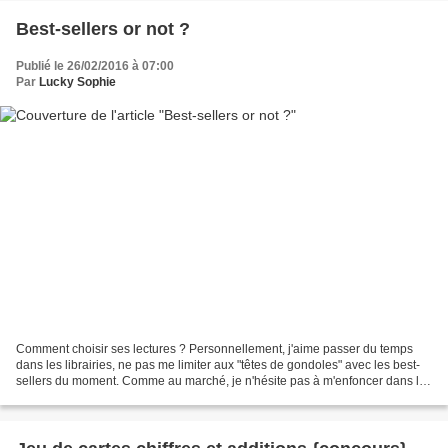
Best-sellers or not ?
Publié le 26/02/2016 à 07:00
Par
Lucky Sophie
Comment choisir ses lectures ? Personnellement, j'aime passer du temps
dans les librairies, ne pas me limiter aux "têtes de gondoles" avec les best-
sellers du moment. Comme au marché, je n'hésite pas à m'enfoncer dans les
allées en scrutant les étals,...