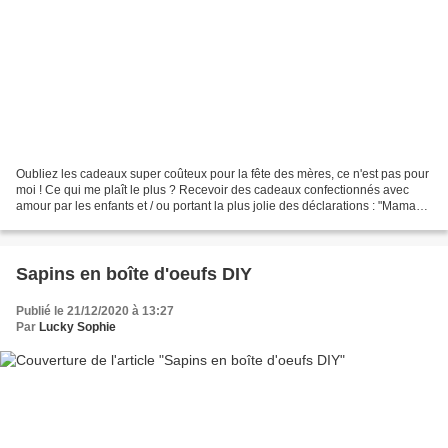
Oubliez les cadeaux super coûteux pour la fête des mères, ce n'est pas pour
moi ! Ce qui me plaît le plus ? Recevoir des cadeaux confectionnés avec
amour par les enfants et / ou portant la plus jolie des déclarations : "Maman,
je t'aime !". Le Toblerone...
Sapins en boîte d'oeufs DIY
Publié le 21/12/2020 à 13:27
Par
Lucky Sophie