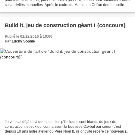
ces activités manuelles. Après le cadre de Mamie en Or l'an dernier, cette
année, ils voulaient préparer...
Build it, jeu de construction géant ! {concours}
Publié le 02/12/2016 à 10:00
Par
Lucky Sophie
Je vous ai déjà dit à quel point les p'tits loups sont friands de jeux de
construction, et eux qui connaissent la boutique Oxybul par coeur (c'est
depuis 10 ans notre atelier du Père Noël !), ils ont vite repéré ce nouveau jeu