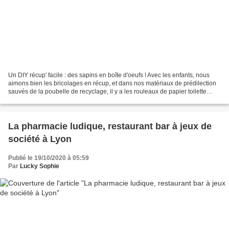
Un DIY récup' facile : des sapins en boîte d'oeufs ! Avec les enfants, nous
aimons bien les bricolages en récup, et dans nos matériaux de prédilection
sauvés de la poubelle de recyclage, il y a les rouleaux de papier toilette
vides et les boîtes d'oeufs...
La pharmacie ludique, restaurant bar à jeux de
société à Lyon
Publié le 19/10/2020 à 05:59
Par
Lucky Sophie