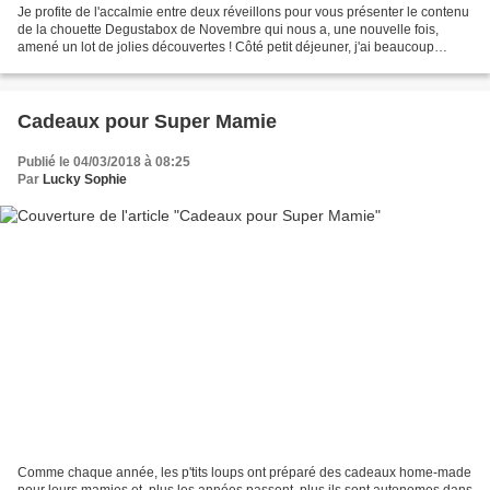
Je profite de l'accalmie entre deux réveillons pour vous présenter le contenu
de la chouette Degustabox de Novembre qui nous a, une nouvelle fois,
amené un lot de jolies découvertes ! Côté petit déjeuner, j'ai beaucoup
apprécié les capsules de café Belmio,...
Cadeaux pour Super Mamie
Publié le 04/03/2018 à 08:25
Par
Lucky Sophie
Comme chaque année, les p'tits loups ont préparé des cadeaux home-made
pour leurs mamies et, plus les années passent, plus ils sont autonomes dans