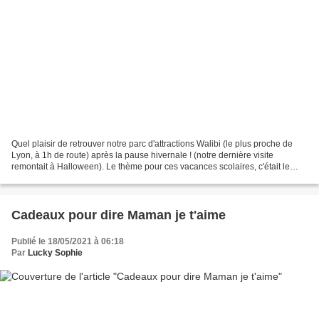
Quel plaisir de retrouver notre parc d'attractions Walibi (le plus proche de
Lyon, à 1h de route) après la pause hivernale ! (notre dernière visite
remontait à Halloween). Le thème pour ces vacances scolaires, c'était le
Carnawaal avec danseuses brésiliennes,...
Cadeaux pour dire Maman je t'aime
Publié le 18/05/2021 à 06:18
Par
Lucky Sophie