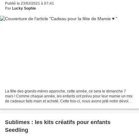
Publié le 23/02/2021 à 07:41
Par
Lucky Sophie
La fête des grands-mères approche, cette année, ce sera le dimanche 7
mars ! Comme chaque année, les enfants ont prévu pour leur mamie un mix
de cadeaux faits main et acheté. Cette fois-ci, nous avons jeté notre dévolu
sur ce joli mug fleuri de cadeaux.com...
Sublimes : les kits créatifs pour enfants
Seedling