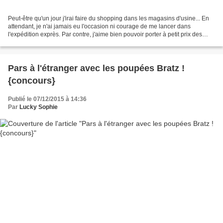
Peut-être qu'un jour j'irai faire du shopping dans les magasins d'usine... En
attendant, je n'ai jamais eu l'occasion ni courage de me lancer dans
l'expédition exprès. Par contre, j'aime bien pouvoir porter à petit prix des
marques que je ne peux pas...
Pars à l'étranger avec les poupées Bratz !
{concours}
Publié le 07/12/2015 à 14:36
Par
Lucky Sophie