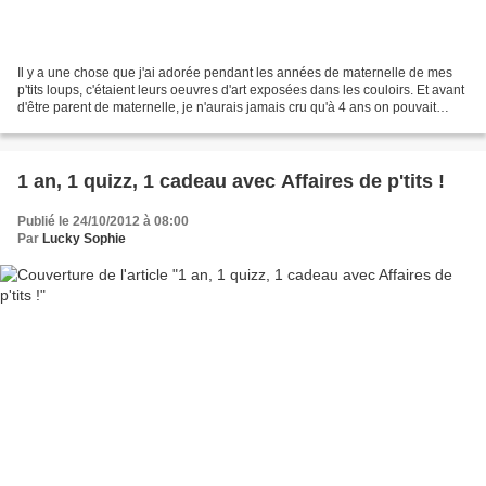
Il y a une chose que j'ai adorée pendant les années de maternelle de mes
p'tits loups, c'étaient leurs oeuvres d'art exposées dans les couloirs. Et avant
d'être parent de maternelle, je n'aurais jamais cru qu'à 4 ans on pouvait
réinterpréter Miro ou Kandinski...
1 an, 1 quizz, 1 cadeau avec Affaires de p'tits !
Publié le 24/10/2012 à 08:00
Par
Lucky Sophie