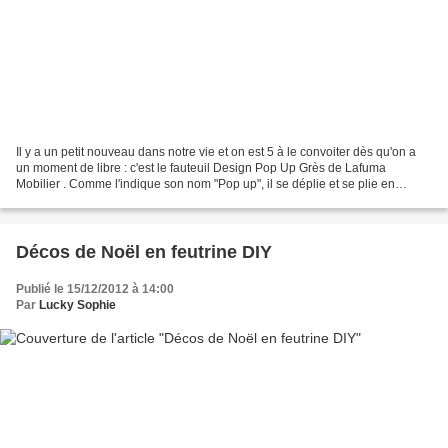
Il y a un petit nouveau dans notre vie et on est 5 à le convoiter dès qu'on a
un moment de libre : c'est le fauteuil Design Pop Up Grès de Lafuma
Mobilier . Comme l'indique son nom "Pop up", il se déplie et se plie en
quelques secondes, même les enfants...
Décos de Noël en feutrine DIY
Publié le 15/12/2012 à 14:00
Par
Lucky Sophie