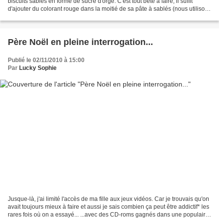
biscuits sablés en forme de sucre d'orge. C'est tout bête à faire, il suffit
d'ajouter du colorant rouge dans la moitié de sa pâte à sablés (nous utilisons
cette recette), puis...
Père Noël en pleine interrogation...
Publié le 02/11/2010 à 15:00
Par
Lucky Sophie
Jusque-là, j'ai limité l'accès de ma fille aux jeux vidéos. Car je trouvais qu'on
avait toujours mieux à faire et aussi je sais combien ça peut être addictif* les
rares fois où on a essayé... ...avec des CD-roms gagnés dans une populaire