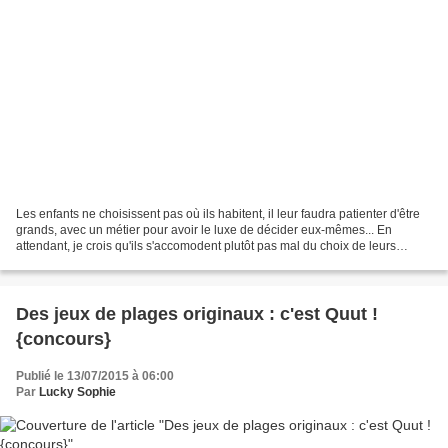
Les enfants ne choisissent pas où ils habitent, il leur faudra patienter d'être
grands, avec un métier pour avoir le luxe de décider eux-mêmes... En
attendant, je crois qu'ils s'accomodent plutôt pas mal du choix de leurs
parents, que ce soit à la campagne...
Des jeux de plages originaux : c'est Quut !
{concours}
Publié le 13/07/2015 à 06:00
Par
Lucky Sophie