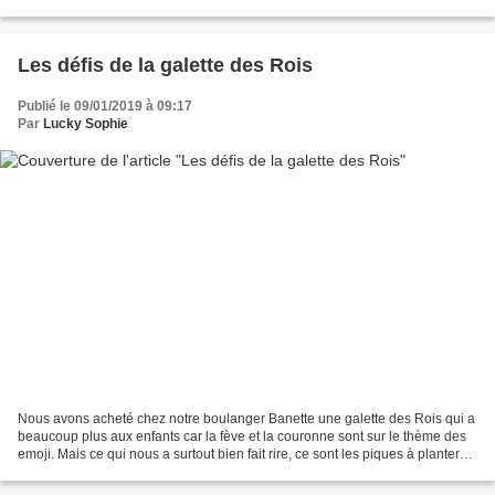
enseigne de restauration...
Les défis de la galette des Rois
Publié le 09/01/2019 à 09:17
Par
Lucky Sophie
Nous avons acheté chez notre boulanger Banette une galette des Rois qui a
beaucoup plus aux enfants car la fève et la couronne sont sur le thème des
emoji. Mais ce qui nous a surtout bien fait rire, ce sont les piques à planter
dans chaque part. En effet,...