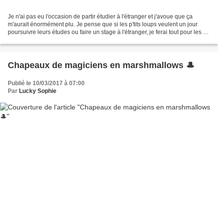
Je n'ai pas eu l'occasion de partir étudier à l'étranger et j'avoue que ça
m'aurait énormément plu. Je pense que si les p'tits loups veulent un jour
poursuivre leurs études ou faire un stage à l'étranger, je ferai tout pour les y
aider, même si ils me...
Chapeaux de magiciens en marshmallows 🎩
Publié le 10/03/2017 à 07:00
Par
Lucky Sophie