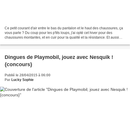
Ce petit courant d'air entre le bas du pantalon et le haut des chaussures, ça
vous parle ? Du coup pour les p'tits loups, j'ai opté cet hiver pour des
chaussures montantes, et en cuir pour la qualité et la résistance. Et aussi
faciles à mettre : à scratchs...
Dingues de Playmobil, jouez avec Nesquik !
{concours}
Publié le 28/04/2015 à 06:00
Par
Lucky Sophie