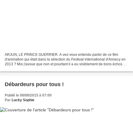
ARJUN, LE PRINCE GUERRIER. A vez-vous entendu parler de ce film
d'animation qui était dans la sélection du Festival international d'Annecy en
2013 ? Moi j'avoue que non et pourtant il a eu visiblement de bons échos au
plan international : « Haletant et...
Débardeurs pour tous !
Publié le 08/08/2015 à 07:00
Par
Lucky Sophie