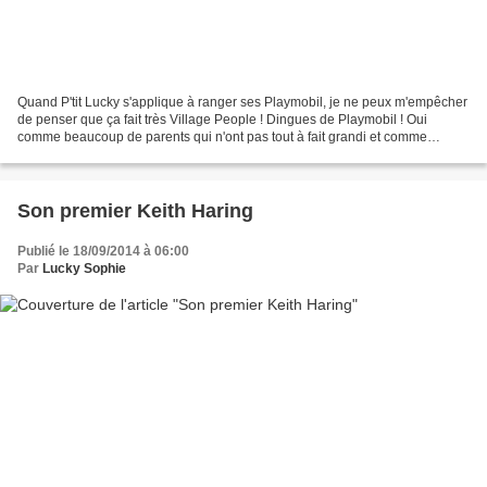
Quand P'tit Lucky s'applique à ranger ses Playmobil, je ne peux m'empêcher
de penser que ça fait très Village People ! Dingues de Playmobil ! Oui
comme beaucoup de parents qui n'ont pas tout à fait grandi et comme
beaucoup d'enfants dont le seul métier...
Son premier Keith Haring
Publié le 18/09/2014 à 06:00
Par
Lucky Sophie