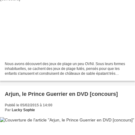
Nous avons découvert des jeux de plage un peu OVNI. Sous leurs formes
inhabituelles, se cachent des jeux de plage futés, pensés pour que les
enfants s'amusent et construisent de châteaux de sable épatant très
facilement ! Ils se nomment Alto, Ballo, Triplet...
Arjun, le Prince Guerrier en DVD [concours]
Publié le 05/02/2015 à 14:00
Par
Lucky Sophie