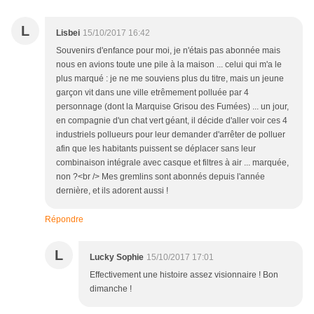
L
Lisbei
15/10/2017 16:42
Souvenirs d'enfance pour moi, je n'étais pas abonnée mais
nous en avions toute une pile à la maison ... celui qui m'a le
plus marqué : je ne me souviens plus du titre, mais un jeune
garçon vit dans une ville etrêmement polluée par 4
personnage (dont la Marquise Grisou des Fumées) ... un jour,
en compagnie d'un chat vert géant, il décide d'aller voir ces 4
industriels pollueurs pour leur demander d'arrêter de polluer
afin que les habitants puissent se déplacer sans leur
combinaison intégrale avec casque et filtres à air ... marquée,
non ?<br /> Mes gremlins sont abonnés depuis l'année
dernière, et ils adorent aussi !
Répondre
L
Lucky Sophie
15/10/2017 17:01
Effectivement une histoire assez visionnaire ! Bon
dimanche !