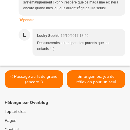
systématiquement ! <br /> j'espère que ce magasine existera
encore quand mes loulous auront l'âge de lire seuls!
Répondre
L
Lucky Sophie
15/10/2017 13:49
Des souvenirs autant pour les parents que les
enfants ! :-)
< Passage au lit de grand
Smartgames, jeu de
(encore !)
réflexion pour un seul
joueur >
Hébergé par Overblog
Top articles
Pages
Contact