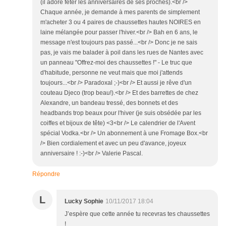
(il adore fêter les anniversaires de ses proches).<br />
Chaque année, je demande à mes parents de simplement
m'acheter 3 ou 4 paires de chaussettes hautes NOIRES en
laine mélangée pour passer l'hiver.<br /> Bah en 6 ans, le
message n'est toujours pas passé...<br /> Donc je ne sais
pas, je vais me balader à poil dans les rues de Nantes avec
un panneau "Offrez-moi des chaussettes !" - Le truc que
d'habitude, personne ne veut mais que moi j'attends
toujours...<br /> Paradoxal ;-)<br /> Et aussi je rêve d'un
couteau Djeco (trop beau!).<br /> Et des barrettes de chez
Alexandre, un bandeau tressé, des bonnets et des
headbands trop beaux pour l'hiver (je suis obsédée par les
coiffes et bijoux de tête) <3<br /> Le calendrier de l'Avent
spécial Vodka.<br /> Un abonnement à une Fromage Box.<br
/> Bien cordialement et avec un peu d'avance, joyeux
anniversaire ! :-)<br /> Valerie Pascal.
Répondre
L
Lucky Sophie
10/11/2017 18:04
J’espère que cette année tu recevras tes chaussettes
!