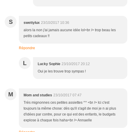
S
swettylux
23/10/2017 10:36
alors la non j'ai jamais aucune idée lol<br /> trop beau les
petits cadeaux !!
Répondre
L
Lucky Sophie
23/10/2017 20:12
Oui je les trouve trop sympas !
M
Mom and studies
23/10/2017 07:47
Très mignonnes ces petites assiettes ^^ <br /> Ici c'est
toujours la même chose: dès qu'il s'agit de moi je n ai plus
d'idées par contre, pour ce qui est des enfants, le budgets
explose à chaque fois haha<br /> Annaelle