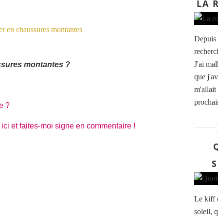
LA 
Depuis 
recherch
J'ai ma
ussures montantes ?
que j'av
m'allait
prochai
e ?
 ici et faites-moi signe en commentaire !
S
Le kiff 
soleil, 