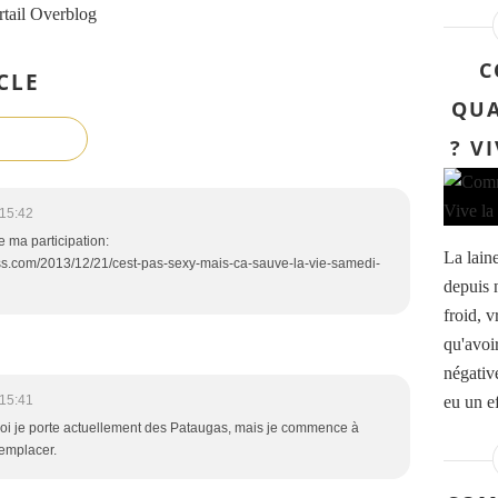
rtail Overblog
C
CLE
QUA
? V
15:42
de ma participation:
La lain
ss.com/2013/12/21/cest-pas-sexy-mais-ca-sauve-la-vie-samedi-
depuis 
froid, v
qu'avoi
négative
eu un ef
15:41
oi je porte actuellement des Pataugas, mais je commence à
remplacer.