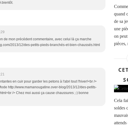
 bientôt.
Comment
quand o
de sa j
une piè
:29
on peut
ien de mon précédent commentaire, avec celui là ça marche
pièces, 
g.com/2013/12/des-petits-pieds-branchés-et-bien-chaussés.html
CET
:21
S
antes en cuir pour garder les petons à l'abri tout l'hiver!<br />
 Mode http://www.mamanougatine.over-blog/2013/12/des-petits-
html<br /> Chez moi aussi ça cause chaussures ;-) bonne
Cela fai
soldes 
mauvais
attends