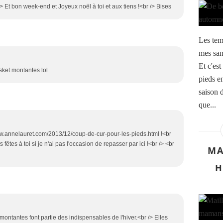
> Et bon week-end et Joyeux noël à toi et aux tiens !<br /> Bises
Les temp
mes sand
Et c'est
sket montantes lol
pieds en
saison d
que...
//www.annelauret.com/2013/12/coup-de-cur-pour-les-pieds.html !<br
s fêtes à toi si je n'ai pas l'occasion de repasser par ici !<br /> <br
MA
H
montantes font partie des indispensables de l'hiver.<br /> Elles