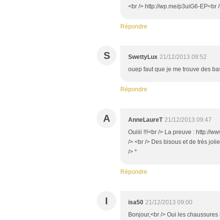
<br /> http://wp.me/p3uiG6-EP<br /
Répondre
S
SwettyLux
21/12/2013 09:52
ouep faut que je me trouve des ba
Répondre
A
AnneLaureT
21/12/2013 09:47
Ouiiii !!!<br /> La preuve : http:
/> <br /> Des bisous et de très jolie
/> *
Répondre
I
isa50
21/12/2013 09:00
Bonjour,<br /> Oui les chaussures 