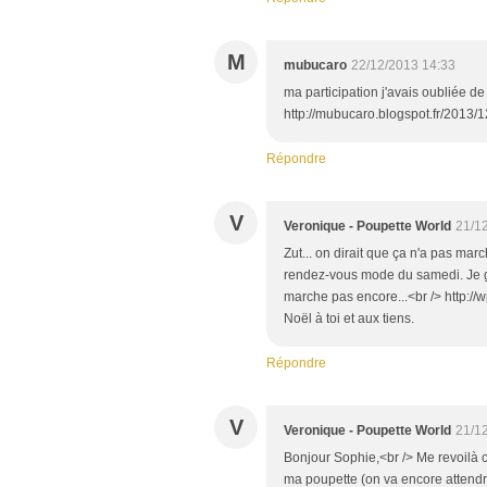
M
mubucaro
22/12/2013 14:33
ma participation j'avais oubliée d
http://mubucaro.blogspot.fr/2013/12
Répondre
V
Veronique - Poupette World
21/1
Zut... on dirait que ça n'a pas march
rendez-vous mode du samedi. Je g
marche pas encore...<br /> http:/
Noël à toi et aux tiens.
Répondre
V
Veronique - Poupette World
21/1
Bonjour Sophie,<br /> Me revoilà c
ma poupette (on va encore attendr