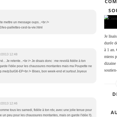
COM
SO
e te mettre un message oups...<br />
/les-paillettes-cest-la-vie.html
Je lisai
durée de
à 1 an.
2/2013 12:48
miens p
é... Je retente...<br /> Je disais donc : me revoilà fidèle à ton
dizaine
arde l'idée pour les chaussures montantes mais ma Poupette ne
soutien-
/wp.me/p3uiG6-EP<br /> Bises, bon week-end et surtout Joyeux
D
2/2013 12:46
omme tous les samedi, fidèle à ton rdv, avec une jolie tenue pour
A
e un peu pour les chaussures montantes, mais on garde l'idée !!).