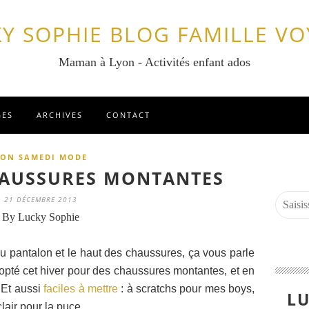
Y SOPHIE BLOG FAMILLE V
Maman à Lyon - Activités enfant ados
GES
ARCHIVES
CONTACT
TON SAMEDI MODE
HAUSSURES MONTANTES
21 DÉCEMBRE 2013
By Lucky Sophie
 du pantalon et le haut des chaussures, ça vous parle
i opté cet hiver pour des chaussures montantes, et en
. Et aussi
faciles à mettre
: à scratchs pour mes boys,
LU
lair pour la puce.