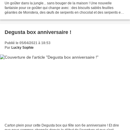
Un goûter dans la jungle... sans bouger de la maison ! Une nouvelle
fantaisie pour ce goûter qui change avec : des biscuits sablés feuilles
géantes de Monstera, des œufs de serpents en chocolat et des serpents en
biscuits, les super nouveaux bonbons Têtes...
Degusta box anniversaire !
Publié le 05/04/2021 à 18:53
Par
Lucky Sophie
Carton plein pour cette Degusta box qui fête son 6e anniversaire ! Et dire
que nous sommes abonnés depuis le début de l'aventure et que c'est