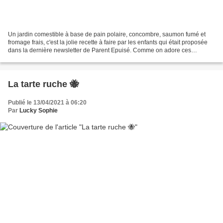
Un jardin comestible à base de pain polaire, concombre, saumon fumé et
fromage frais, c'est la jolie recette à faire par les enfants qui était proposée
dans la dernière newsletter de Parent Epuisé. Comme on adore ces
associations de goûts et qu'on ne...
La tarte ruche 🐝
Publié le 13/04/2021 à 06:20
Par
Lucky Sophie