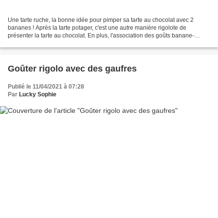
Une tarte ruche, la bonne idée pour pimper sa tarte au chocolat avec 2
bananes ! Après la tarte potager, c'est une autre manière rigolote de
présenter la tarte au chocolat. En plus, l'association des goûts banane-
chocolat fonctionne bien ! J’ai trouvé...
Goûter rigolo avec des gaufres
Publié le 11/04/2021 à 07:28
Par
Lucky Sophie