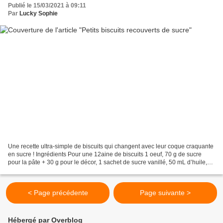
Publié le 15/03/2021 à 09:11
Par
Lucky Sophie
Une recette ultra-simple de biscuits qui changent avec leur coque craquante
en sucre ! Ingrédients Pour une 12aine de biscuits 1 oeuf, 70 g de sucre
pour la pâte + 30 g pour le décor, 1 sachet de sucre vanillé, 50 mL d’huile,
150 g de farine, et un emporte-pièce...
< Page précédente
Page suivante >
Hébergé par Overblog