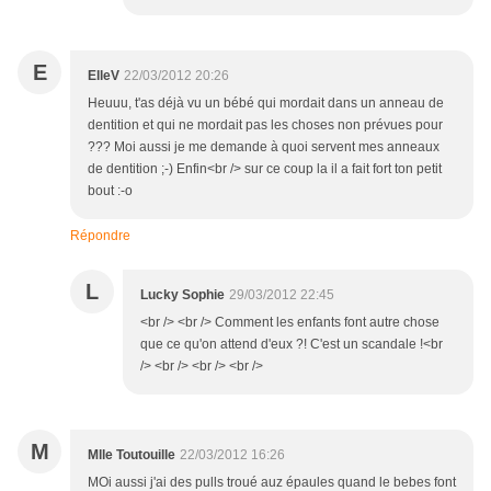
E
ElleV
22/03/2012 20:26
Heuuu, t'as déjà vu un bébé qui mordait dans un anneau de
dentition et qui ne mordait pas les choses non prévues pour
??? Moi aussi je me demande à quoi servent mes anneaux
de dentition ;-) Enfin<br /> sur ce coup la il a fait fort ton petit
bout :-o
Répondre
L
Lucky Sophie
29/03/2012 22:45
<br /> <br /> Comment les enfants font autre chose
que ce qu'on attend d'eux ?! C'est un scandale !<br
/> <br /> <br /> <br />
M
Mlle Toutouille
22/03/2012 16:26
MOi aussi j'ai des pulls troué auz épaules quand le bebes font