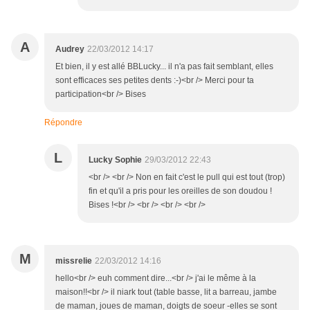
A
Audrey
22/03/2012 14:17
Et bien, il y est allé BBLucky... il n'a pas fait semblant, elles
sont efficaces ses petites dents :-)<br /> Merci pour ta
participation<br /> Bises
Répondre
L
Lucky Sophie
29/03/2012 22:43
<br /> <br /> Non en fait c'est le pull qui est tout (trop)
fin et qu'il a pris pour les oreilles de son doudou !
Bises !<br /> <br /> <br /> <br />
M
missrelie
22/03/2012 14:16
hello<br /> euh comment dire...<br /> j'ai le même à la
maison!!<br /> il niark tout (table basse, lit a barreau, jambe
de maman, joues de maman, doigts de soeur -elles se sont