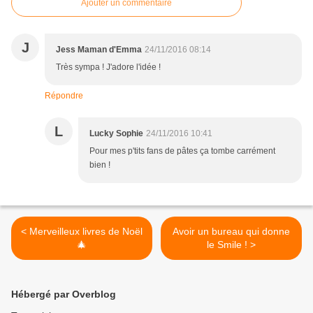
Ajouter un commentaire
J
Jess Maman d'Emma
24/11/2016 08:14
Très sympa ! J'adore l'idée !
Répondre
L
Lucky Sophie
24/11/2016 10:41
Pour mes p'tits fans de pâtes ça tombe carrément
bien !
< Merveilleux livres de Noël
Avoir un bureau qui donne
🎄
le Smile ! >
Hébergé par Overblog