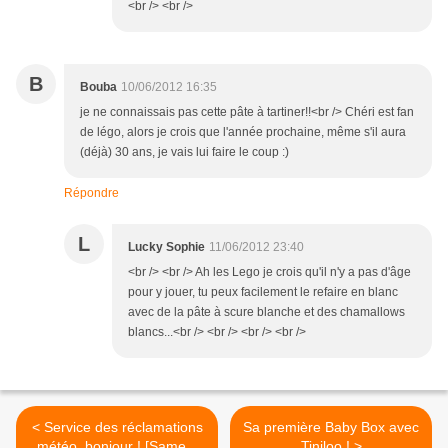
<br /> <br />
B
Bouba
10/06/2012 16:35
je ne connaissais pas cette pâte à tartiner!!<br /> Chéri est fan
de légo, alors je crois que l'année prochaine, même s'il aura
(déjà) 30 ans, je vais lui faire le coup :)
Répondre
L
Lucky Sophie
11/06/2012 23:40
<br /> <br /> Ah les Lego je crois qu'il n'y a pas d'âge
pour y jouer, tu peux facilement le refaire en blanc
avec de la pâte à scure blanche et des chamallows
blancs...<br /> <br /> <br /> <br />
< Service des réclamations
Sa première Baby Box avec
météo, bonjour ! [Samedi
Tiniloo ! >