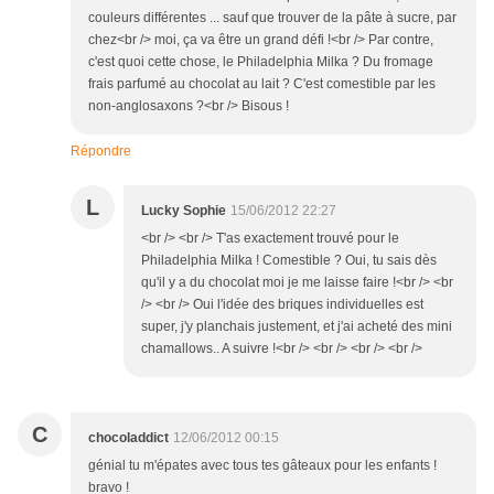
couleurs différentes ... sauf que trouver de la pâte à sucre, par
chez<br /> moi, ça va être un grand défi !<br /> Par contre,
c'est quoi cette chose, le Philadelphia Milka ? Du fromage
frais parfumé au chocolat au lait ? C'est comestible par les
non-anglosaxons ?<br /> Bisous !
Répondre
L
Lucky Sophie
15/06/2012 22:27
<br /> <br /> T'as exactement trouvé pour le
Philadelphia Milka ! Comestible ? Oui, tu sais dès
qu'il y a du chocolat moi je me laisse faire !<br /> <br
/> <br /> Oui l'idée des briques individuelles est
super, j'y planchais justement, et j'ai acheté des mini
chamallows.. A suivre !<br /> <br /> <br /> <br />
C
chocoladdict
12/06/2012 00:15
génial tu m'épates avec tous tes gâteaux pour les enfants !
bravo !