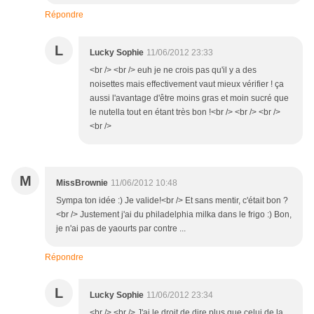
Répondre
L
Lucky Sophie
11/06/2012 23:33
<br /> <br /> euh je ne crois pas qu'il y a des
noisettes mais effectivement vaut mieux vérifier ! ça
aussi l'avantage d'être moins gras et moin sucré que
le nutella tout en étant très bon !<br /> <br /> <br />
<br />
M
MissBrownie
11/06/2012 10:48
Sympa ton idée :) Je valide!<br /> Et sans mentir, c'était bon ?
<br /> Justement j'ai du philadelphia milka dans le frigo :) Bon,
je n'ai pas de yaourts par contre ...
Répondre
L
Lucky Sophie
11/06/2012 23:34
<br /> <br /> J'ai le droit de dire plus que celui de la