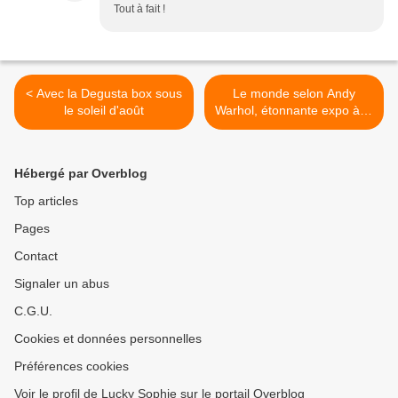
Tout à fait !
< Avec la Degusta box sous
Le monde selon Andy
le soleil d'août
Warhol, étonnante expo à la
Chaufferie de l'Antiquaille,
Lyon Fourvière >
Hébergé par Overblog
Top articles
Pages
Contact
Signaler un abus
C.G.U.
Cookies et données personnelles
Préférences cookies
Voir le profil de Lucky Sophie sur le portail Overblog