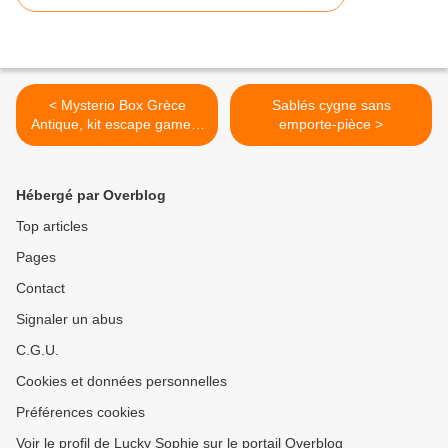
< Mysterio Box Grèce
Sablés cygne sans
Antique, kit escape game à
emporte-pièce >
la maison dès 7 ans
Hébergé par Overblog
Top articles
Pages
Contact
Signaler un abus
C.G.U.
Cookies et données personnelles
Préférences cookies
Voir le profil de Lucky Sophie sur le portail Overblog