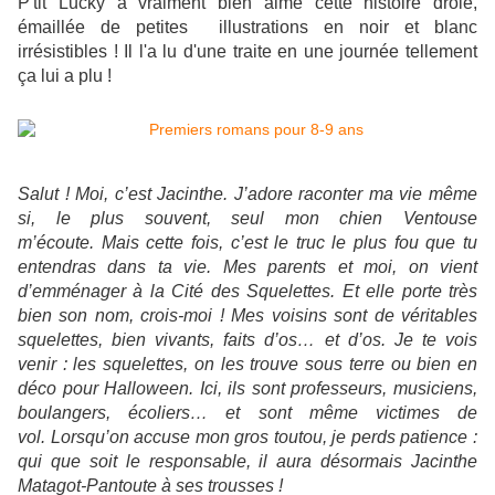
P'tit Lucky a vraiment bien aimé cette histoire drôle,
émaillée de petites illustrations en noir et blanc
irrésistibles ! Il l'a lu d'une traite en une journée tellement
ça lui a plu !
Salut ! Moi, c’est Jacinthe. J’adore raconter ma vie même
si, le plus souvent, seul mon chien Ventouse
m’écoute. Mais cette fois, c’est le truc le plus fou que tu
entendras dans ta vie. Mes parents et moi, on vient
d’emménager à la
Cité
des
Squelettes
. Et elle porte très
bien son nom, crois-moi ! Mes voisins sont de véritables
squelettes
, bien vivants, faits d’os… et d’os. Je te vois
venir : les
squelettes
, on les trouve sous terre ou bien en
déco pour Halloween. Ici, ils sont professeurs, musiciens,
boulangers, écoliers… et sont même victimes de
vol. Lorsqu’on accuse mon gros toutou, je perds patience :
qui que soit le responsable, il aura désormais Jacinthe
Matagot-Pantoute à ses trousses !