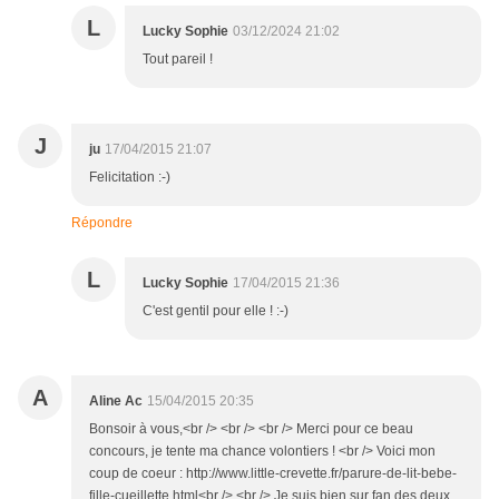
L
Lucky Sophie
03/12/2024 21:02
Tout pareil !
J
ju
17/04/2015 21:07
Felicitation :-)
Répondre
L
Lucky Sophie
17/04/2015 21:36
C'est gentil pour elle ! :-)
A
Aline Ac
15/04/2015 20:35
Bonsoir à vous,<br /> <br /> <br /> Merci pour ce beau
concours, je tente ma chance volontiers ! <br /> Voici mon
coup de coeur : http://www.little-crevette.fr/parure-de-lit-bebe-
fille-cueillette.html<br /> <br /> Je suis bien sur fan des deux