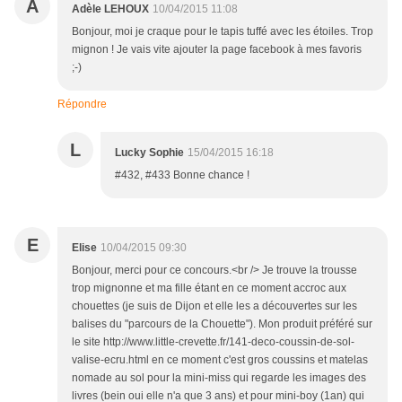
A
Adèle LEHOUX
10/04/2015 11:08
Bonjour, moi je craque pour le tapis tuffé avec les étoiles. Trop
mignon ! Je vais vite ajouter la page facebook à mes favoris
;-)
Répondre
L
Lucky Sophie
15/04/2015 16:18
#432, #433 Bonne chance !
E
Elise
10/04/2015 09:30
Bonjour, merci pour ce concours.<br /> Je trouve la trousse
trop mignonne et ma fille étant en ce moment accroc aux
chouettes (je suis de Dijon et elle les a découvertes sur les
balises du "parcours de la Chouette"). Mon produit préféré sur
le site http://www.little-crevette.fr/141-deco-coussin-de-sol-
valise-ecru.html en ce moment c'est gros coussins et matelas
nomade au sol pour la mini-miss qui regarde les images des
livres (bein oui elle n'a que 3 ans) et pour mini-boy (1an) qui