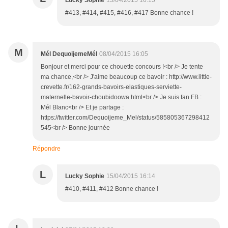
#413, #414, #415, #416, #417 Bonne chance !
M
Mél DequoijemeMél
08/04/2015 16:05
Bonjour et merci pour ce chouette concours !<br /> Je tente
ma chance,<br /> J'aime beaucoup ce bavoir : http://www.little-
crevette.fr/162-grands-bavoirs-elastiques-serviette-
maternelle-bavoir-choubidoowa.html<br /> Je suis fan FB :
Mél Blanc<br /> Et je partage :
https://twitter.com/Dequoijeme_Mel/status/585805367298412
545<br /> Bonne journée
Répondre
L
Lucky Sophie
15/04/2015 16:14
#410, #411, #412 Bonne chance !