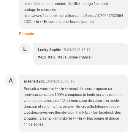
aime déjà son petit confort. J'ai liké la page facebook et
partagé le concours
https://www.facebook.com/elise.claude/posts/1020647532894
1321 .<br /> Encore merci et bonne journée
Répondre
L
Lucky Sophie
15/04/2015 16:17
#429, #430, #431 Bonne chance !
A
arsenal1981
10/04/2015 00:19
Bonsoir à vous,<br /> <br /> merci de nous proposer ce
nouveau concours 100% choupinou je tente ma chance bien
volontiers et avec joie !! Voici mon coup de coeur : en mode
douceur et so funny http://www.little-crevette.fr/bonnet-bebe-
tout-doux-avec-oreilles-de-lapin.html<br /> fan facebook des
2 pages : arsenal kaminski<br /> <br /> très bonne et douce
fin de soirée