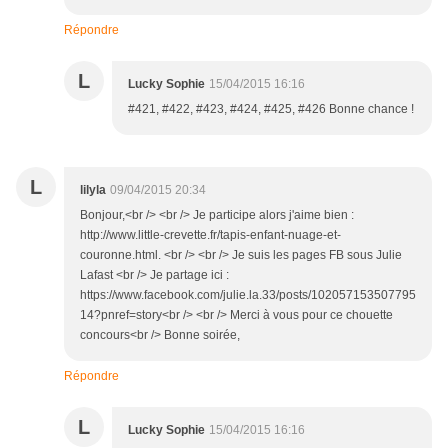
Répondre
L
Lucky Sophie
15/04/2015 16:16
#421, #422, #423, #424, #425, #426 Bonne chance !
L
lilyla
09/04/2015 20:34
Bonjour,<br /> <br /> Je participe alors j'aime bien :
http://www.little-crevette.fr/tapis-enfant-nuage-et-
couronne.html. <br /> <br /> Je suis les pages FB sous Julie
Lafast <br /> Je partage ici :
https://www.facebook.com/julie.la.33/posts/102057153507795
14?pnref=story<br /> <br /> Merci à vous pour ce chouette
concours<br /> Bonne soirée,
Répondre
L
Lucky Sophie
15/04/2015 16:16