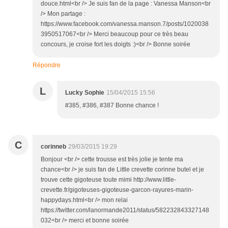
douce.html<br /> Je suis fan de la page : Vanessa Manson<br
/> Mon partage :
https://www.facebook.com/vanessa.manson.7/posts/1020038
3950517067<br /> Merci beaucoup pour ce très beau
concours, je croise fort les doigts :)<br /> Bonne soirée
Répondre
L
Lucky Sophie
15/04/2015 15:56
#385, #386, #387 Bonne chance !
C
corinneb
29/03/2015 19:29
Bonjour <br /> cette trousse est très jolie je tente ma
chance<br /> je suis fan de Little crevette corinne butel et je
trouve cette gigoteuse toute mimi http://www.little-
crevette.fr/gigoteuses-gigoteuse-garcon-rayures-marin-
happydays.html<br /> mon relai
https://twitter.com/lanormande2011/status/582232843327148
032<br /> merci et bonne soirée