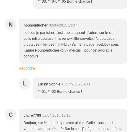
#403, #404, #405 Bonne chance !
N
nounouducher
02/04/2015 13:37
coucou je participe, c'est trop craquant , j'adore sur le site
cette joli gigoteuse! http://www.little-crevette.fr/gigoteuses-
gigoteuse-fille-rose.html<br /> j'aime la page facebbok sous
Karine Nounouducher<br /> merciiiiiii pour cet adorable
concours
Répondre
L
Lucky Sophie
15/04/2015 16:03
#401, #402 Bonne chance !
C
claire7799
02/04/2015 13:18
Bonjour, <br /> je participe avec plaisir! Cette trousse est
vraiment adorable!!<br /> Sur le site, j'ai également craqué sur