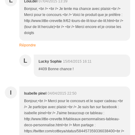
L
Loui.del
07/04/2015 13:39
Bonjour, <br /> <br /> Je tente ma chance avec plaisir.<br />
Merci pour le concours.<br /> Voici le produit que je préfère :
http://www.little-crevette.fr/62-tours-de-lit-tour-de-lit.html<br />
(tour de lit hercule)<br /> <br /> Merci encore et je croise les
doigts
Répondre
L
Lucky Sophie
15/04/2015 16:11
#409 Bonne chance !
I
Isabelle pinel
04/04/2015 22:50
Bonjour,<br /> Merci pour le concours et le super cadeau.<br
/> Je participe avec plaisir.<br /> Je suis fan sur facebook :
isabelle pinel<br /> J'aime beaucoup ce tableau :
http://www.little-crevette.fr/tableaux-personnalises-tableau-
deco-personnalise.html<br /> Mon partage :
https://twitter.com/cottleya/status/584457359336038400<br />