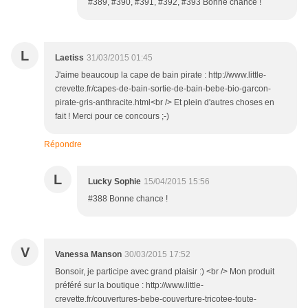
#389, #390, #391, #392, #393 Bonne chance !
L
Laetiss
31/03/2015 01:45
J'aime beaucoup la cape de bain pirate : http://www.little-
crevette.fr/capes-de-bain-sortie-de-bain-bebe-bio-garcon-
pirate-gris-anthracite.html<br /> Et plein d'autres choses en
fait ! Merci pour ce concours ;-)
Répondre
L
Lucky Sophie
15/04/2015 15:56
#388 Bonne chance !
V
Vanessa Manson
30/03/2015 17:52
Bonsoir, je participe avec grand plaisir :) <br /> Mon produit
préféré sur la boutique : http://www.little-
crevette.fr/couvertures-bebe-couverture-tricotee-toute-