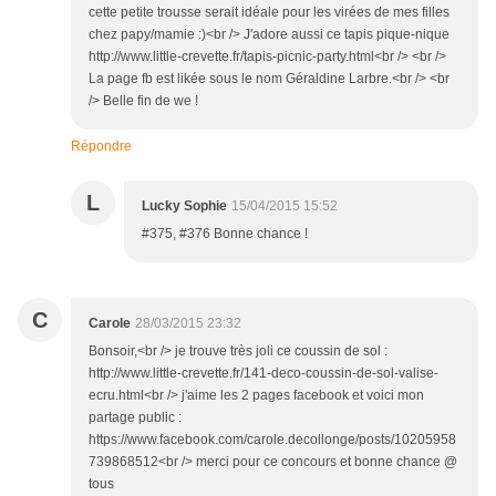
cette petite trousse serait idéale pour les virées de mes filles
chez papy/mamie :)<br /> J'adore aussi ce tapis pique-nique
http://www.little-crevette.fr/tapis-picnic-party.html<br /> <br />
La page fb est likée sous le nom Géraldine Larbre.<br /> <br
/> Belle fin de we !
Répondre
L
Lucky Sophie
15/04/2015 15:52
#375, #376 Bonne chance !
C
Carole
28/03/2015 23:32
Bonsoir,<br /> je trouve très joli ce coussin de sol :
http://www.little-crevette.fr/141-deco-coussin-de-sol-valise-
ecru.html<br /> j'aime les 2 pages facebook et voici mon
partage public :
https://www.facebook.com/carole.decollonge/posts/10205958
739868512<br /> merci pour ce concours et bonne chance @
tous