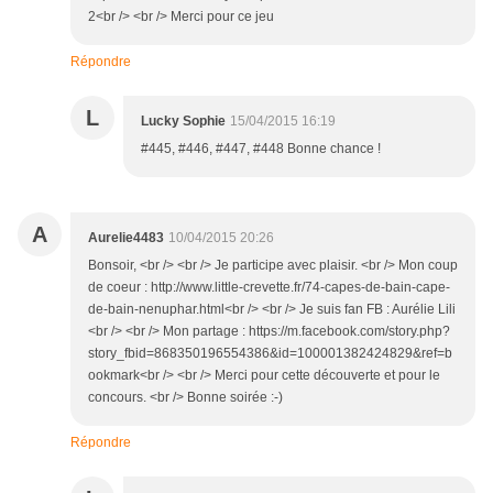
2<br /> <br /> Merci pour ce jeu
Répondre
L
Lucky Sophie
15/04/2015 16:19
#445, #446, #447, #448 Bonne chance !
A
Aurelie4483
10/04/2015 20:26
Bonsoir, <br /> <br /> Je participe avec plaisir. <br /> Mon coup
de coeur : http://www.little-crevette.fr/74-capes-de-bain-cape-
de-bain-nenuphar.html<br /> <br /> Je suis fan FB : Aurélie Lili
<br /> <br /> Mon partage : https://m.facebook.com/story.php?
story_fbid=868350196554386&id=100001382424829&ref=b
ookmark<br /> <br /> Merci pour cette découverte et pour le
concours. <br /> Bonne soirée :-)
Répondre