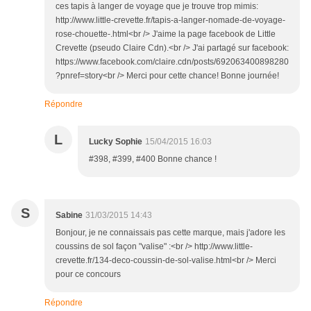
ces tapis à langer de voyage que je trouve trop mimis:
http://www.little-crevette.fr/tapis-a-langer-nomade-de-voyage-
rose-chouette-.html<br /> J'aime la page facebook de Little
Crevette​ (pseudo Claire Cdn).<br /> J'ai partagé sur facebook:
https://www.facebook.com/claire.cdn/posts/692063400898280
?pnref=story<br /> Merci pour cette chance! Bonne journée!
Répondre
L
Lucky Sophie
15/04/2015 16:03
#398, #399, #400 Bonne chance !
S
Sabine
31/03/2015 14:43
Bonjour, je ne connaissais pas cette marque, mais j'adore les
coussins de sol façon "valise" :<br /> http://www.little-
crevette.fr/134-deco-coussin-de-sol-valise.html<br /> Merci
pour ce concours
Répondre