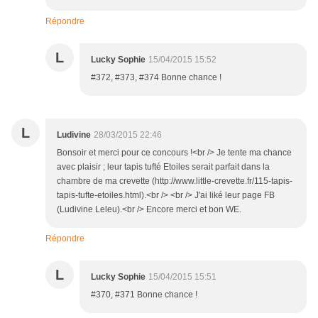
Répondre
L
Lucky Sophie
15/04/2015 15:52
#372, #373, #374 Bonne chance !
L
Ludivine
28/03/2015 22:46
Bonsoir et merci pour ce concours !<br /> Je tente ma chance
avec plaisir ; leur tapis tufté Etoiles serait parfait dans la
chambre de ma crevette (http://www.little-crevette.fr/115-tapis-
tapis-tufte-etoiles.html).<br /> <br /> J'ai liké leur page FB
(Ludivine Leleu).<br /> Encore merci et bon WE.
Répondre
L
Lucky Sophie
15/04/2015 15:51
#370, #371 Bonne chance !