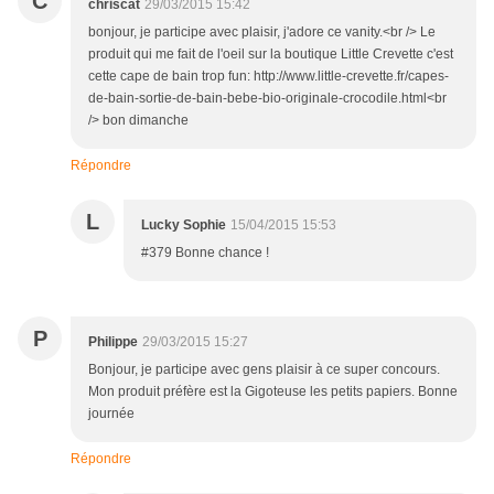
C
chriscat
29/03/2015 15:42
bonjour, je participe avec plaisir, j'adore ce vanity.<br /> Le
produit qui me fait de l'oeil sur la boutique Little Crevette c'est
cette cape de bain trop fun: http://www.little-crevette.fr/capes-
de-bain-sortie-de-bain-bebe-bio-originale-crocodile.html<br
/> bon dimanche
Répondre
L
Lucky Sophie
15/04/2015 15:53
#379 Bonne chance !
P
Philippe
29/03/2015 15:27
Bonjour, je participe avec gens plaisir à ce super concours.
Mon produit préfère est la Gigoteuse les petits papiers. Bonne
journée
Répondre