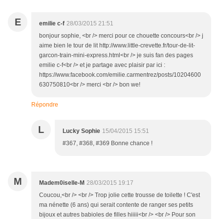
E
emilie c-f
28/03/2015 21:51
bonjour sophie, <br /> merci pour ce chouette concours<br /> j
aime bien le tour de lit http://www.little-crevette.fr/tour-de-lit-
garcon-train-mini-express.html<br /> je suis fan des pages
emilie c-f<br /> et je partage avec plaisir par ici :
https://www.facebook.com/emilie.carmentrez/posts/10204600
630750810<br /> merci <br /> bon we!
Répondre
L
Lucky Sophie
15/04/2015 15:51
#367, #368, #369 Bonne chance !
M
Madem0iselle-M
28/03/2015 19:17
Coucou,<br /> <br /> Trop jolie cette trousse de toilette ! C'est
ma nénette (6 ans) qui serait contente de ranger ses petits
bijoux et autres babioles de filles hiiiii<br /> <br /> Pour son