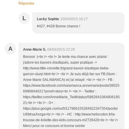
Répondre
L
Lucky Sophie
15/04/2015 16:17
#427, #428 Bonne chance !
A
Anne-Marie S.
09/04/2015 22:29
Bonsoir :)<br /> <br /> Je tente ma chance avec plaisir :
j'adore les bavoirs élastiqués, super pratique ->
http://www.little-crevette.fr/grand-bavoir-elastique-bebe-
garcon-slurp.html<br /> <br /> Je suis déjà fan sur FB (Nom :
Anne-Marie SALAMANCA) et j'ai relayé :<br /> <br /> - FB :
https://www.facebook.com/salamanca.annemarie/posts/36025
6990844021?pnref=story<br /> <br /> - Twitter :
https://twitter.com/AnneMarie_Twitt/status/5862641064806195
21<br /> <br /> - G+ :
https://plus.google.com/u/0/117966155284922347354/posts/
U6MrsaXozga<br /> <br /> - HC : http://www.hellocoton.fr/la-
trousse-de-toilette-des-kids-concours-m2726426<br /> <br />
Merci pour ce concours et bonne soirée