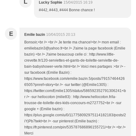
L
Lucky Sophie
15/04/2015 16:19
#442, #443, #444 Bonne chance !
E
Emilie bazin
10/04/2015 20:13
Bonsoir,<br /> <br /> Je tente ma chance!<br /> mon email :
emiliebazin3@yahoo.fr<br /> J'aime la page facebook (Emilie
bazin) <br /> J'aime beaucoup celle ci : http://www.little-
crevette.fr/120-serviettes-et-gants-de-toilette-serviette-de-
bain-babyshower-verte.html<br /> Voici mes partages :<br /> -
sur facebook (Emilie Bazin) :
https://www.facebook.com/emilie.bazin.5/posts/79157464426
6505?pnref=story<br /> -sur twitter (@Emilie1305) :
https://twitter.com/Emilie1305/status/586592352791306241<b
r /> -sur hellocoton (milie83) : http://www.hellocoton.fr/la-
trousse-de-toilette-des-kids-concours-m2727752<br /> -sur
google + (Emilie bazin) :
https://plus.google.com/u/0/117758092975114182183/posts/2
iYjPb7twkt<br /> -sur pinterest (Emilie bazin) :
https://fr.pinterest.com/pin/535787686896155721/<br /> <br />
Merci