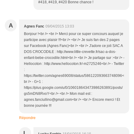
#418, #419, #420 Bonne chance !
A
Agnes Fanc
09/04/2015 13:03
Bonjour !<br /> <br /> Merci pour ce super concours auquel je
participe avec plaisir !!!<br /> <br /> Je suis fan des 2 pages
sur Facebook (Agnes Fanc)<br /> <br /> J'adore ce joli SAC A
DOS CROCODILE : http://www.little-crevette.fr/sac-a-dos-
enfant-bebe-crocodile.html<br /> <br /> Je partage sur :<br /> -
Hellocoton : http://www.hellocoton.fr/-m2725246<br /> - Twitter
:
https://twitter.com/agnes69008/status/586122093663748096<
br /> - G+1 :
https://plus.google.com/u/0/106018643473986263891/posts/
gs5mDN8RvoY<br /> <br /> Mon mail est :
agnes.fanciullino@gmail.com<br /> <br /> Encore merci ! Et
bonne journée !!!
Répondre
L
Lucky Sophie
15/04/2015 16:15