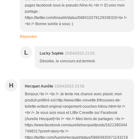
pages facebook sous le pseudo Aline Ac.<br /> Et voici mon
partage :
https://twitter.com/linealili/status/588410278129336320<br />
<br /> Bonne soirée à vous :)
Répondre
L
Lucky Sophie
15/04/2015 21:03
Désolée, le concours est terminé.
H
Hecquet Aurélie
10/04/2015 23:58
Bonjour,<br /> <br /> Je tente ma chance avec plaisir, mon
produit préféré est http://www.little-crevette.fr/trousses-de-
toilette-enfant-original-rangement-couches-hibou.html<br />
<br /> Je vous suis vous et Little Crevette sur Facebook
(Aurelie Hecquet)<br /> <br /> Mes liens de partages :<br />
https://www.facebook.com/aureliehecquet/posts/1621390344
749831?pnref=story<br />
https://twitter.com/AurelyHecquet/status/58664920471143219