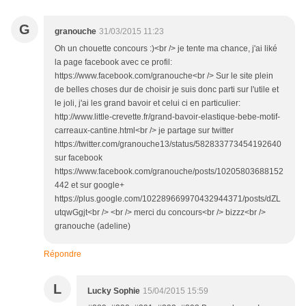
G
granouche
31/03/2015 11:23
Oh un chouette concours :)<br /> je tente ma chance, j'ai liké
la page facebook avec ce profil:
https://www.facebook.com/granouche<br /> Sur le site plein
de belles choses dur de choisir je suis donc parti sur l'utile et
le joli, j'ai les grand bavoir et celui ci en particulier:
http://www.little-crevette.fr/grand-bavoir-elastique-bebe-motif-
carreaux-cantine.html<br /> je partage sur twitter
https://twitter.com/granouche13/status/582833773454192640
sur facebook
https://www.facebook.com/granouche/posts/10205803688152
442 et sur google+
https://plus.google.com/102289669970432944371/posts/dZL
utqwGgjt<br /> <br /> merci du concours<br /> bizzz<br />
granouche (adeline)
Répondre
L
Lucky Sophie
15/04/2015 15:59