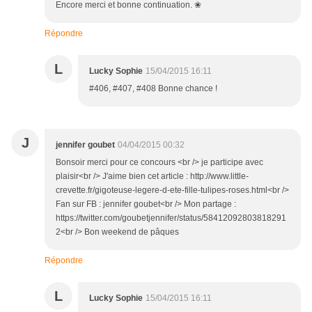
Encore merci et bonne continuation. ❀
Répondre
L
Lucky Sophie
15/04/2015 16:11
#406, #407, #408 Bonne chance !
J
jennifer goubet
04/04/2015 00:32
Bonsoir merci pour ce concours <br /> je participe avec
plaisir<br /> J'aime bien cet article : http://www.little-
crevette.fr/gigoteuse-legere-d-ete-fille-tulipes-roses.html<br />
Fan sur FB : jennifer goubet<br /> Mon partage :
https://twitter.com/goubetjennifer/status/58412092803818291
2<br /> Bon weekend de pâques
Répondre
L
Lucky Sophie
15/04/2015 16:11