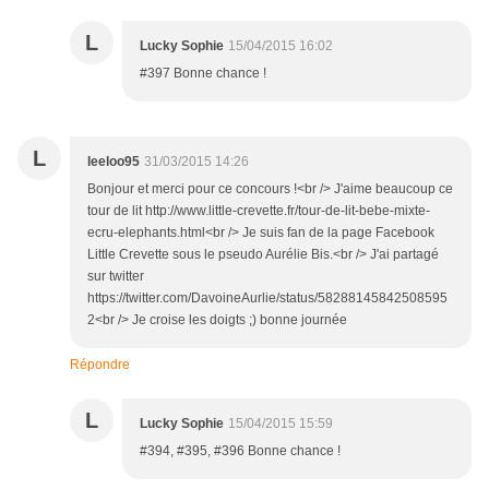
L
Lucky Sophie
15/04/2015 16:02
#397 Bonne chance !
L
leeloo95
31/03/2015 14:26
Bonjour et merci pour ce concours !<br /> J'aime beaucoup ce
tour de lit http://www.little-crevette.fr/tour-de-lit-bebe-mixte-
ecru-elephants.html<br /> Je suis fan de la page Facebook
Little Crevette sous le pseudo Aurélie Bis.<br /> J'ai partagé
sur twitter
https://twitter.com/DavoineAurlie/status/58288145842508595
2<br /> Je croise les doigts ;) bonne journée
Répondre
L
Lucky Sophie
15/04/2015 15:59
#394, #395, #396 Bonne chance !