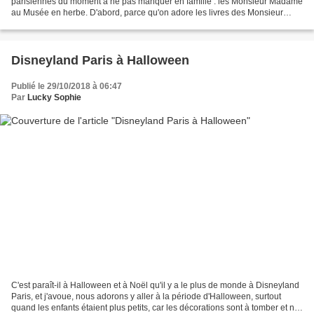
parisiennes du moment à ne pas manquer en famille : les Monsieur Madame
au Musée en herbe. D'abord, parce qu'on adore les livres des Monsieur
Madame dont on a presque toute la collection...
Disneyland Paris à Halloween
Publié le 29/10/2018 à 06:47
Par
Lucky Sophie
C'est paraît-il à Halloween et à Noël qu'il y a le plus de monde à Disneyland
Paris, et j'avoue, nous adorons y aller à la période d'Halloween, surtout
quand les enfants étaient plus petits, car les décorations sont à tomber et ne