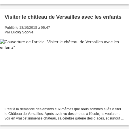
font pas peur du tout....
Visiter le château de Versailles avec les enfants
Publié le 18/10/2018 à 05:47
Par
Lucky Sophie
C'est à la demande des enfants eux-mêmes que nous sommes allés visiter
le Château de Versailles. Après avoir vu des photos à l'école, ils voulaient
voir en vrai cet immense château, sa célèbre galerie des glaces, et surtout la
chambre de Louis XIV qui...