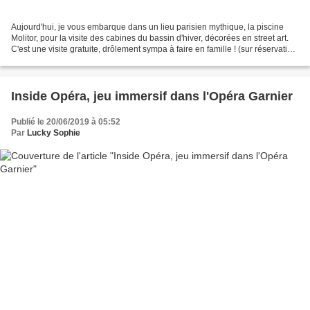
Aujourd'hui, je vous embarque dans un lieu parisien mythique, la piscine
Molitor, pour la visite des cabines du bassin d'hiver, décorées en street art.
C'est une visite gratuite, drôlement sympa à faire en famille ! (sur réservation
uniquement). La piscine...
Inside Opéra, jeu immersif dans l'Opéra Garnier
Publié le 20/06/2019 à 05:52
Par
Lucky Sophie