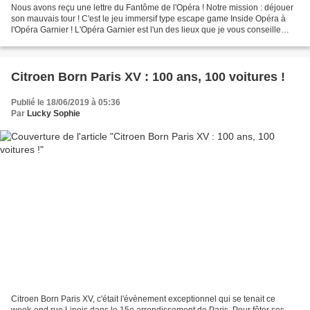
Nous avons reçu une lettre du Fantôme de l'Opéra ! Notre mission : déjouer
son mauvais tour ! C'est le jeu immersif type escape game Inside Opéra à
l'Opéra Garnier ! L'Opéra Garnier est l'un des lieux que je vous conseille
régulièrement de visiter en...
Citroen Born Paris XV : 100 ans, 100 voitures !
Publié le 18/06/2019 à 05:36
Par
Lucky Sophie
Citroen Born Paris XV, c'était l'évènement exceptionnel qui se tenait ce
week-end rue Linois dans le 15e arrondissement de Paris. Pour fêter ses