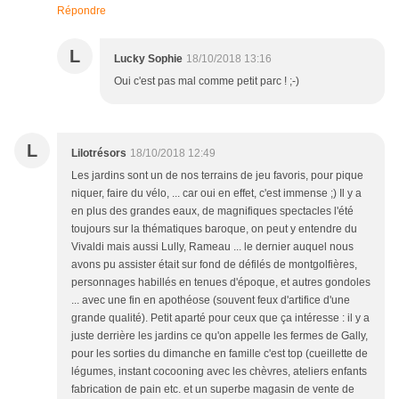
Répondre
L
Lucky Sophie
18/10/2018 13:16
Oui c'est pas mal comme petit parc ! ;-)
L
Lilotrésors
18/10/2018 12:49
Les jardins sont un de nos terrains de jeu favoris, pour pique
niquer, faire du vélo, ... car oui en effet, c'est immense ;) Il y a
en plus des grandes eaux, de magnifiques spectacles l'été
toujours sur la thématiques baroque, on peut y entendre du
Vivaldi mais aussi Lully, Rameau ... le dernier auquel nous
avons pu assister était sur fond de défilés de montgolfières,
personnages habillés en tenues d'époque, et autres gondoles
... avec une fin en apothéose (souvent feux d'artifice d'une
grande qualité). Petit aparté pour ceux que ça intéresse : il y a
juste derrière les jardins ce qu'on appelle les fermes de Gally,
pour les sorties du dimanche en famille c'est top (cueillette de
légumes, instant cocooning avec les chèvres, ateliers enfants
fabrication de pain etc. et un superbe magasin de vente de