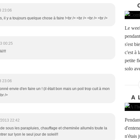
3 23:06
s, il y a toujours quelque chose à faire !<br /> <br /> <br /> <br />
Le week
pendant 
3 00:25
s'est b
é!!!
c'est à 
petite f
solo ave
3 23:06
onné envie d'en faire un ! (il était bon mais un poil trop cuit à mon
<br />
A 
Pendant
/2013 22:42
d'enten
ade sous les parapluies, chauffage et cheminée allumés toute la
rer sur lyon le seul jour de soleil!!
n'étais