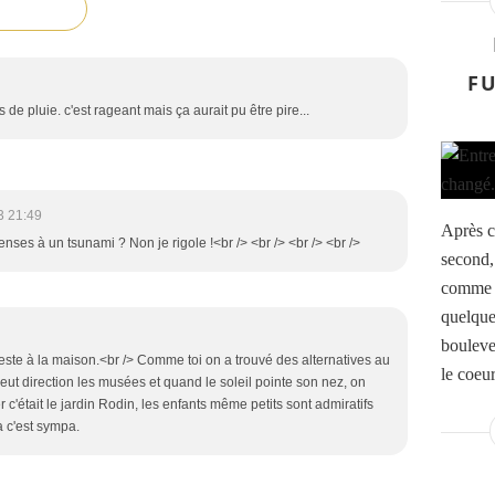
FU
de pluie. c'est rageant mais ça aurait pu être pire...
3 21:49
Après c
penses à un tsunami ? Non je rigole !<br /> <br /> <br /> <br />
second,
comme a
quelque
bouleve
ste à la maison.<br /> Comme toi on a trouvé des alternatives au
le coeu
leut direction les musées et quand le soleil pointe son nez, on
r c'était le jardin Rodin, les enfants même petits sont admiratifs
a c'est sympa.