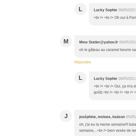
L
Lucky Sophie
08/05/201
<br /> <br /> Oh oui à Pari
M
Mme Statler@yahoo.fr
06/05/201
oh le gâteau au caramel beurre sal
Répondre
L
Lucky Sophie
08/05/201
<br /> <br /> Oui, ça m'a d
goût).<br /> <br /> <br /> 
J
joséphine, meloee, louison
05/05
oh, j'ai eu la meme semaine!!! bal
semaine,...<br /> bien vexée de rent