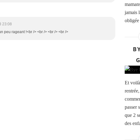
mamans
jamais l
obligée 
3 23:08
 un peu rageant !<br /> <br /> <br /> <br />
B
G
Et voilà
rentrée
comment
passer 
que 2 s
des enfa