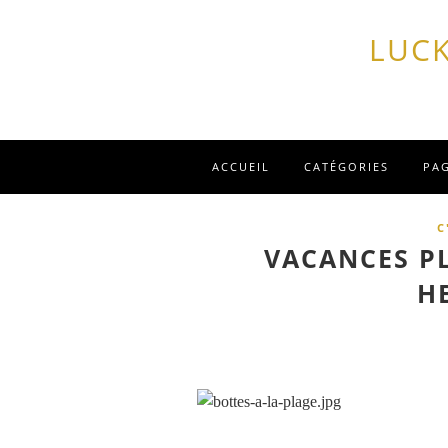
LUCK
ACCUEIL
CATÉGORIES
PA
C
VACANCES P
H