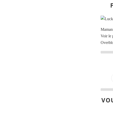
Maman à
Voir le 
Overbl
VOU