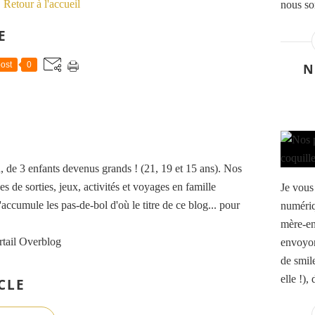
Retour à l'accueil
nous so
E
ost
0
N
de 3 enfants devenus grands ! (21, 19 et 15 ans). Nos
es de sorties, jeux, activités et voyages en famille
Je vous 
accumule les pas-de-bol d'où le titre de ce blog... pour
numériq
mère-en
rtail Overblog
envoyon
de smil
elle !),
CLE