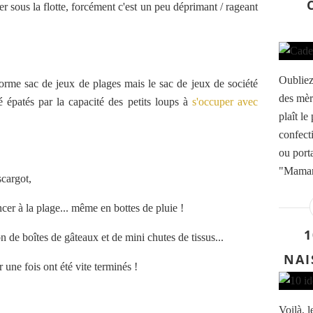
er sous la flotte, forcément c'est un peu déprimant / rageant
Oubliez
norme sac de jeux de plages mais le sac de jeux de société
des mèr
é épatés par la capacité des petits loups à
s'occuper avec
plaît l
confect
ou porta
"Maman,
scargot,
cer à la plage... même en bottes de pluie !
1
n de boîtes de gâteaux et de mini chutes de tissus...
NAI
r une fois ont été vite terminés !
Voilà, l