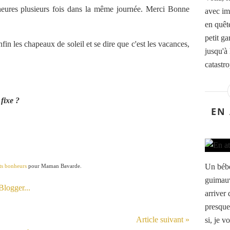
heures plusieurs fois dans la même journée. Merci Bonne
avec im
en quêt
petit ga
enfin les chapeaux de soleil et se dire que c'est les vacances,
jusqu'à
catastro
 fixe ?
EN
Un bébé
its bonheurs
pour Maman Bavarde.
guimauv
arriver
presque
Article suivant »
si, je 