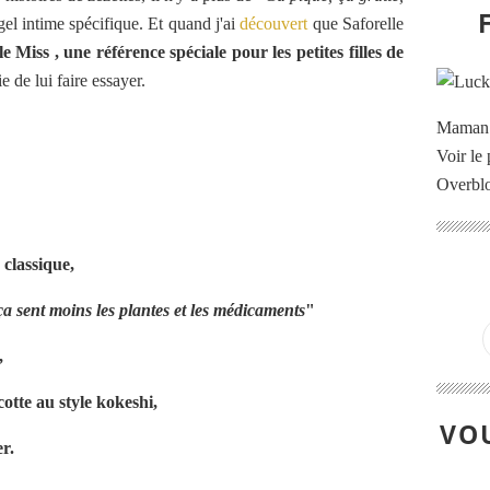
gel intime spécifique. Et quand j'ai
découvert
que Saforelle
le Miss
, une référence spéciale pour les petites filles de
ie de lui faire essayer.
Maman à
Voir le 
Overbl
 classique,
ça sent moins les plantes et les médicaments
"
,
cotte au style kokeshi,
VOU
er.