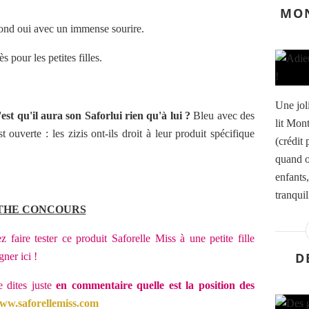
MON
répond oui avec un immense sourire.
s pour les petites filles.
Une jol
est qu'il aura son Saforlui rien qu'à lui ?
Bleu avec des
lit Mon
t ouverte : les zizis ont-ils droit à leur produit spécifique
(crédit
quand o
enfants
tranquil
THE CONCOURS
z faire tester ce produit Saforelle Miss à une petite fille
D
gner ici !
 dites juste
en commentaire quelle est la position des
ww.saforellemiss.com