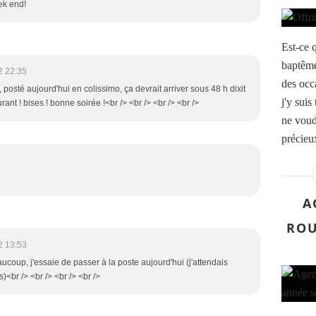
eek end!
Est-ce 
baptême
2 22:35
des occ
, posté aujourd'hui en colissimo, ça devrait arriver sous 48 h dixit
j'y suis
rant ! bises ! bonne soirée !<br /> <br /> <br /> <br />
ne voudr
précieu
A
ROU
2 13:53
aucoup, j'essaie de passer à la poste aujourd'hui (j'attendais
)<br /> <br /> <br /> <br />