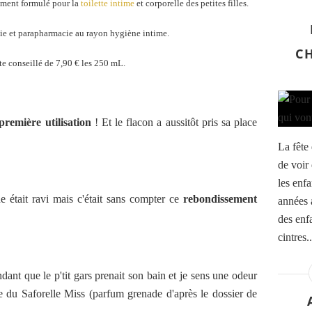
lement formulé pour la
toilette intime
et corporelle des petites filles.
e et parapharmacie au rayon hygiène intime.
C
te conseillé de 7,90 € les 250 mL.
première utilisation
! Et le flacon a aussitôt pris sa place
La fête 
de voir
les enfa
e était ravi mais c'était sans compter ce
rebondissement
années a
des enf
cintres..
ndant que le p'tit gars prenait son bain et je sens une odeur
le du Saforelle Miss (parfum grenade d'après le dossier de