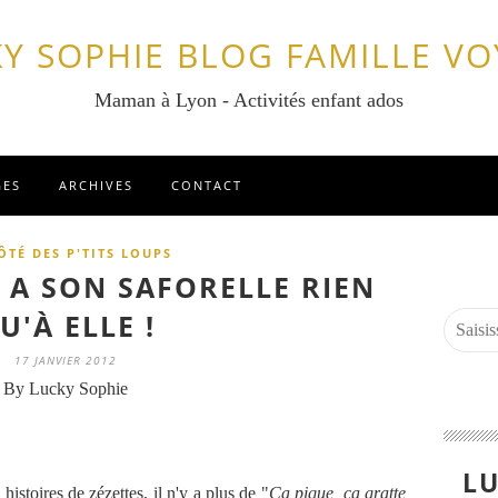
Y SOPHIE BLOG FAMILLE V
Maman à Lyon - Activités enfant ados
GES
ARCHIVES
CONTACT
ÔTÉ DES P'TITS LOUPS
A SON SAFORELLE RIEN
U'À ELLE !
17 JANVIER 2012
By Lucky Sophie
LU
histoires de zézettes, il n'y a plus de "
Ca pique, ça gratte,