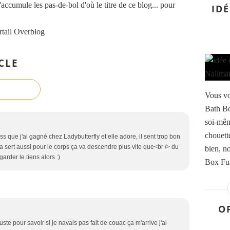
accumule les pas-de-bol d'où le titre de ce blog... pour
IDÉ
rtail Overblog
CLE
Vous vo
Bath Bo
soi-mêm
chouett
iss que j'ai gagné chez Ladybutterfly et elle adore, il sent trop bon
 sert aussi pour le corps ça va descendre plus vite que<br /> du
bien, n
garder le tiens alors :)
Box Fun
O
uste pour savoir si je navais pas fait de couac ça m'arrive j'ai