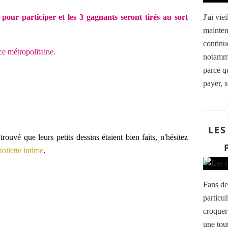
our participer et les 3 gagnants seront tirés au sort
J'ai vie
mainten
continu
ce métropolitaine.
notamme
parce qu
payer, s
LES
trouvé que leurs petits dessins étaient bien faits, n'hésitez
toilette intime
.
Fans de
particu
croquer
une tou