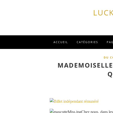
LUCK
ACCUEIL
CATÉGORIES
PA
DU C
MADEMOISELLE 
Q
Chez nous, dans les 