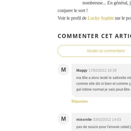
nombreuse... En général, j'
conjurer le sort !
Voir le profil de
Lucky Sophie
sur le po
COMMENTER CET ARTI
Ajouter un commentaire
M
Maggy
17/02/2012 16:39
ma fille a donc testé le saforelle m
comme elle dis si bien et comme ça
gel intime normal je vais peut être 
Répondre
M
missrelie
03/02/2012 14:03
pas de soucis pour l'envoie cetait j