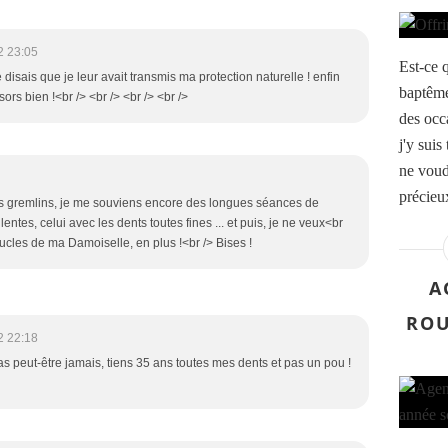
2 23:05
Est-ce 
e disais que je leur avait transmis ma protection naturelle ! enfin
baptême
ors bien !<br /> <br /> <br /> <br />
des occ
j'y suis
ne voudr
précieu
les gremlins, je me souviens encore des longues séances de
lentes, celui avec les dents toutes fines ... et puis, je ne veux<br
oucles de ma Damoiselle, en plus !<br /> Bises !
A
ROU
2 22:18
ras peut-être jamais, tiens 35 ans toutes mes dents et pas un pou !