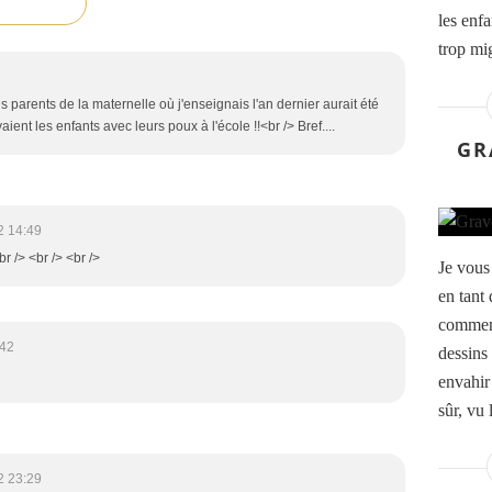
les enf
trop mi
 parents de la maternelle où j'enseignais l'an dernier aurait été
nt les enfants avec leurs poux à l'école !!<br /> Bref....
GR
2 14:49
br /> <br /> <br />
Je vous 
en tant 
comment
:42
dessins 
envahir
sûr, vu 
2 23:29