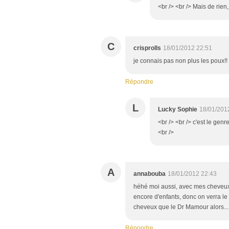
<br /> <br /> Mais de rien, 
C
crisprolls
18/01/2012 22:51
je connais pas non plus les poux!! 
Répondre
L
Lucky Sophie
18/01/201
<br /> <br /> c'est le genr
<br />
A
annabouba
18/01/2012 22:43
héhé moi aussi, avec mes cheveux to
encore d'enfants, donc on verra l
cheveux que le Dr Mamour alors... 
Répondre