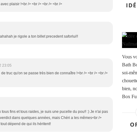
IDÉ
avec plaisir !<br /> <br /> <br /> <br />
ahahah je rigole a ton billet precedent saforlui!!
Vous vo
Bath Bo
2 23:05
soi-mêm
e de truc qu'on se passe très bien de connaître !<br /> <br /> <br />
chouett
bien, n
Box Fun
us fins et tous raides, je suis une pucelle du pou!! :) Je n'ai pas
e verdict dans quelques années, mais Chéri a les mêmes<br />
O
tout dépend de qui ils héritent!