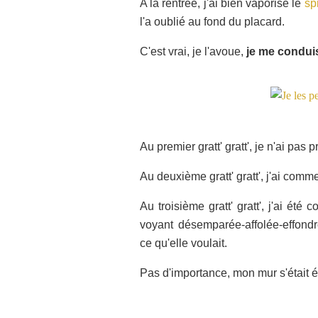
A la rentrée, j'ai bien vaporisé le
sp
l'a oublié au fond du placard.
C'est vrai, je l'avoue,
je me condui
Au premier gratt' gratt', je n'ai pa
Au deuxième gratt' gratt', j'ai comm
Au troisième gratt' gratt', j'ai été
voyant désemparée-affolée-effondr
ce qu'elle voulait.
Pas d'importance, mon mur s'était é