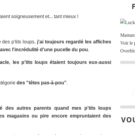
itaient soigneusement et... tant mieux !
Maman à
 des p'tits loups,
j'ai toujours regardé les affiches
Voir le 
 l'incrédulité d'une pucelle du pou
.
Overbl
acle, les p'tits loups étaient toujours eux-aussi
atégorie
des "têtes pas-à-pou"
.
ié
des autres parents quand mes p'tits loups
es magasins ou pire encore empruntaient des
VOU