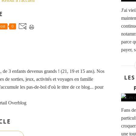
Retour à l'accueil
J'ai vie
E
mainten
continu
ost
0
notamme
parce qu
payer, s
de 3 enfants devenus grands ! (21, 19 et 15 ans). Nos
LES
es de sorties, jeux, activités et voyages en famille
accumule les pas-de-bol d'où le titre de ce blog... pour
rtail Overblog
Fans de
particu
CLE
croquer
une tou