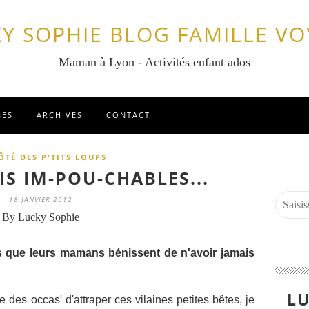
Y SOPHIE BLOG FAMILLE V
Maman à Lyon - Activités enfant ados
GES
ARCHIVES
CONTACT
ÔTÉ DES P'TITS LOUPS
IS IM-POU-CHABLES...
18 JANVIER 2012
By Lucky Sophie
lles que leurs mamans bénissent de n'avoir jamais
LU
 des occas' d'attraper ces vilaines petites bêtes, je