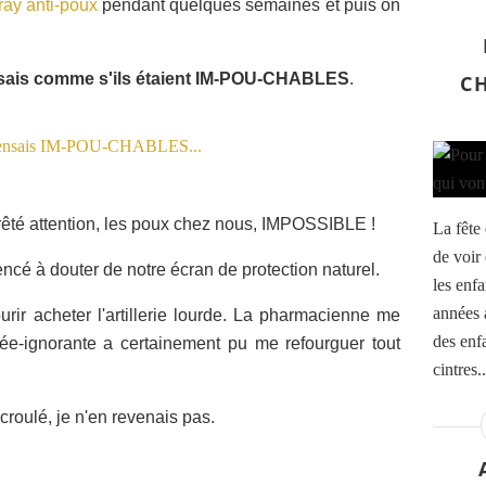
ray anti-poux
pendant quelques semaines et puis on
sais comme s'ils étaient IM-POU-CHABLES
.
C
s prêté attention, les poux chez nous, IMPOSSIBLE !
La fête 
de voir
encé à douter de notre écran de protection naturel.
les enfa
années a
 courir acheter l'artillerie lourde. La pharmacienne me
des enf
ée-ignorante a certainement pu me refourguer tout
cintres..
croulé, je n'en revenais pas.